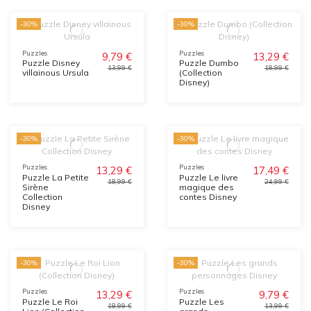
-30%
-30%
Puzzles
Puzzles
9,79 €
13,29 €
Puzzle Disney
Puzzle Dumbo
13,99 €
18,99 €
villainous Ursula
(Collection
Disney)
-30%
-30%
Puzzles
Puzzles
13,29 €
17,49 €
Puzzle La Petite
Puzzle Le livre
18,99 €
24,99 €
Sirène
magique des
Collection
contes Disney
Disney
-30%
-30%
Puzzles
Puzzles
13,29 €
9,79 €
Puzzle Le Roi
Puzzle Les
18,99 €
13,99 €