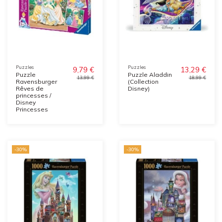
Puzzles
Puzzles
9,79 €
13,29 €
Puzzle
Puzzle Aladdin
13,99 €
18,99 €
Ravensburger
(Collection
Rêves de
Disney)
princesses /
Disney
Princesses
-30%
-30%