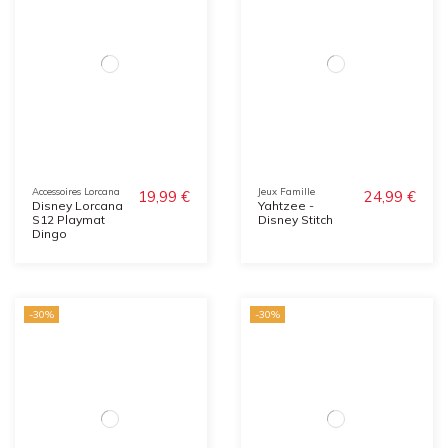
Accessoires Lorcana
Jeux Famille
19,99 €
24,99 €
Disney Lorcana
Yahtzee -
S12 Playmat
Disney Stitch
Dingo
-30%
-30%