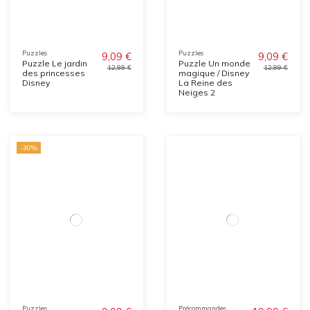
Puzzles
Puzzles
9,09 €
9,09 €
Puzzle Le jardin
Puzzle Un monde
12,99 €
12,99 €
des princesses
magique / Disney
Disney
La Reine des
Neiges 2
-30%
Puzzles
Précommandes