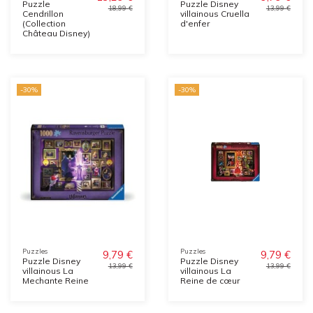
Puzzle
Puzzle Disney
18,99 €
13,99 €
Cendrillon
villainous Cruella
(Collection
d'enfer
Château Disney)
-30%
-30%
Puzzles
Puzzles
9,79 €
9,79 €
Puzzle Disney
Puzzle Disney
13,99 €
13,99 €
villainous La
villainous La
Mechante Reine
Reine de cœur