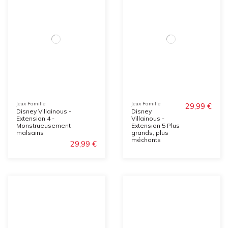
Jeux Famille
Jeux Famille
29,99 €
Disney Villainous -
Disney
Extension 4 -
Villainous -
Monstrueusement
Extension 5 Plus
malsains
grands, plus
méchants
29,99 €