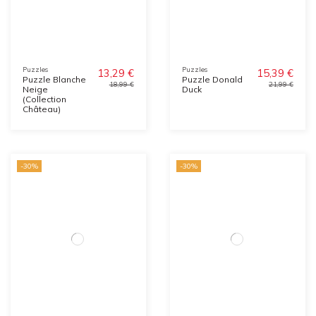
Puzzles
Puzzles
13,29 €
15,39 €
Puzzle Blanche
Puzzle Donald
18,99 €
21,99 €
Neige
Duck
(Collection
Château)
-30%
-30%