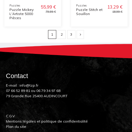
Puzzles
Puzzles
55,99 €
13,29 €
Puzzle Mickey
Puzzle Stitch et
79,99 €
18,99 €
L'Artiste 5000
Souillon
Pièces
1
2
3
Contact
E-mail :
info@tzp.fr
07 66 52 89 81
ou
06 79 34 97 68
79 Grande Rue 25400 AUDINCOURT
C.G.V.
Mentions légales et politique de confidentialité
Plan du site