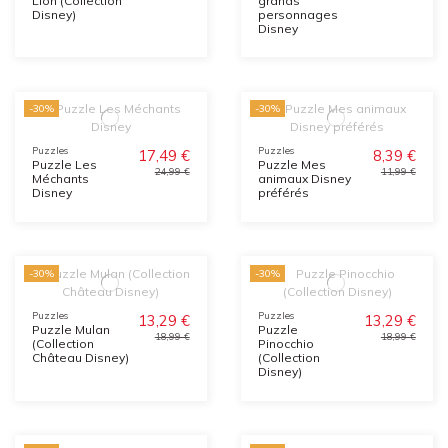
Lion (Collection
grands
Disney)
personnages
Disney
-30%
-30%
Puzzles
Puzzles
17,49 €
8,39 €
Puzzle Les
Puzzle Mes
24,99 €
11,99 €
Méchants
animaux Disney
Disney
préférés
-30%
-30%
Puzzles
Puzzles
13,29 €
13,29 €
Puzzle Mulan
Puzzle
18,99 €
18,99 €
(Collection
Pinocchio
Château Disney)
(Collection
Disney)