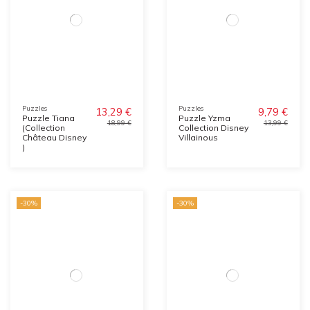
Puzzles
Puzzles
13,29 €
9,79 €
Puzzle Tiana
Puzzle Yzma
18,99 €
13,99 €
(Collection
Collection Disney
Château Disney
Villainous
)
-30%
-30%