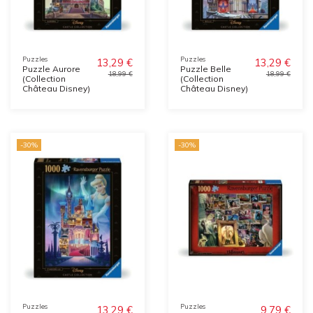
Puzzles
Puzzles
13,29 €
13,29 €
Puzzle Aurore
Puzzle Belle
18,99 €
18,99 €
(Collection
(Collection
Château Disney)
Château Disney)
-30%
-30%
Puzzles
Puzzles
13,29 €
9,79 €