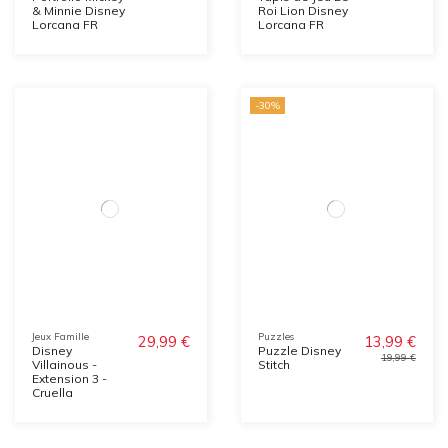
& Minnie Disney
Roi Lion Disney
Lorcana FR
Lorcana FR
-30%
Jeux Famille
Puzzles
29,99 €
13,99 €
Disney
Puzzle Disney
19,99 €
Villainous -
Stitch
Extension 3 -
Cruella