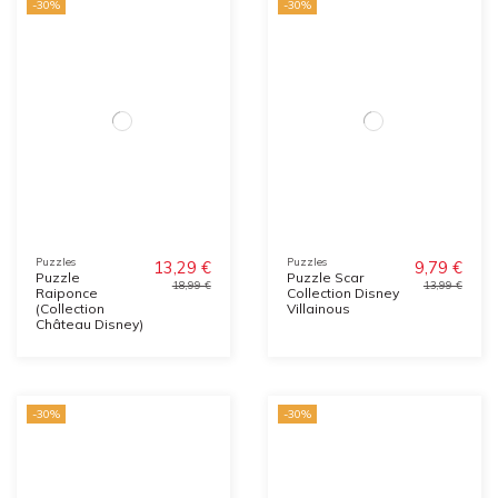
-30%
-30%
Puzzles
Puzzles
13,29 €
9,79 €
Puzzle
Puzzle Scar
18,99 €
13,99 €
Raiponce
Collection Disney
(Collection
Villainous
Château Disney)
-30%
-30%