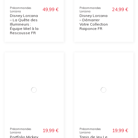
Précommandes
Précommandes
49,99 €
24,99 €
Lorcana
Lorcana
Disney Lorcana
Disney Lorcana
– La Quête des
– Démarrer
Illumineurs :
Votre Collection
Équipe Miel à la
Raiponce FR
Rescousse FR
Précommandes
Précommandes
19,99 €
19,99 €
Lorcana
Lorcana
Portfolio Mickey
Tapis de Jeu Le