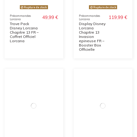
Rupture de stock
Rupture de stock
Précommandes
Précommandes
49,99 €
119,99 €
Lorcana
Lorcana
Trove Pack
Display Disney
Disney Lorcana
Lorcana
Chapitre 13 FR –
Chapitre 13
Coffret Officiel
Invasion
Lorcana
epineuse FR –
Booster Box
Officielle