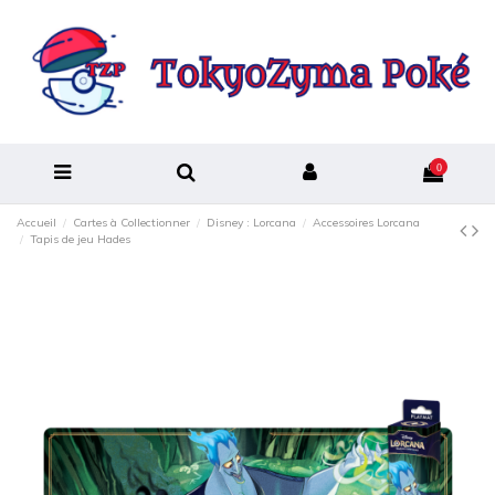
0
Accueil
Cartes à Collectionner
Disney : Lorcana
Accessoires Lorcana
Tapis de jeu Hades