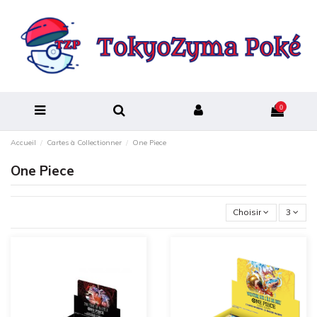
0
Accueil
Cartes à Collectionner
One Piece
One Piece
Choisir
3