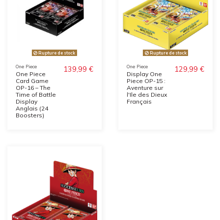
Rupture de stock
Rupture de stock
One Piece
One Piece
139,99 €
129,99 €
One Piece
Display One
Card Game
Piece OP-15 :
OP-16 – The
Aventure sur
Time of Battle
l'Ile des Dieux
Display
Français
Anglais (24
Boosters)