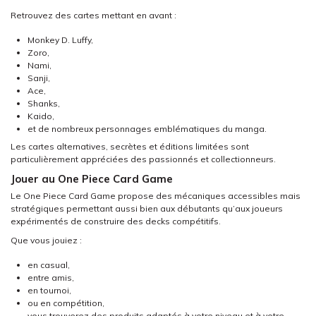
Retrouvez des cartes mettant en avant :
Monkey D. Luffy,
Zoro,
Nami,
Sanji,
Ace,
Shanks,
Kaido,
et de nombreux personnages emblématiques du manga.
Les cartes alternatives, secrètes et éditions limitées sont
particulièrement appréciées des passionnés et collectionneurs.
Jouer au One Piece Card Game
Le One Piece Card Game propose des mécaniques accessibles mais
stratégiques permettant aussi bien aux débutants qu’aux joueurs
expérimentés de construire des decks compétitifs.
Que vous jouiez :
en casual,
entre amis,
en tournoi,
ou en compétition,
vous trouverez des produits adaptés à votre niveau et à votre