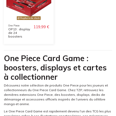
Rupture de stock
One Piece
119,99 €
OP13 : display
de 24
boosters
One Piece Card Game :
boosters, displays et cartes
à collectionner
Découvrez notre sélection de produits
One Piece
pour les joueurs et
collectionneurs du One Piece Card Game. Chez TZP, retrouvez les
dernières extensions One Piece, des boosters, displays, decks de
démarrage et accessoires officiels inspirés de l’univers du célèbre
manga et anime.
Le One Piece Card Game est rapidement devenu l’un des TCG les plus
populaires grâce à ses illustrations spectaculaires, ses mécaniques