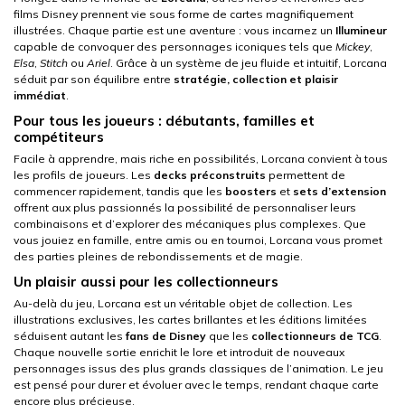
films Disney prennent vie sous forme de cartes magnifiquement
illustrées. Chaque partie est une aventure : vous incarnez un
Illumineur
capable de convoquer des personnages iconiques tels que
Mickey
,
Elsa
,
Stitch
ou
Ariel
. Grâce à un système de jeu fluide et intuitif, Lorcana
séduit par son équilibre entre
stratégie, collection et plaisir
immédiat
.
Pour tous les joueurs : débutants, familles et
compétiteurs
Facile à apprendre, mais riche en possibilités, Lorcana convient à tous
les profils de joueurs. Les
decks préconstruits
permettent de
commencer rapidement, tandis que les
boosters
et
sets d’extension
offrent aux plus passionnés la possibilité de personnaliser leurs
combinaisons et d’explorer des mécaniques plus complexes. Que
vous jouiez en famille, entre amis ou en tournoi, Lorcana vous promet
des parties pleines de rebondissements et de magie.
Un plaisir aussi pour les collectionneurs
Au-delà du jeu, Lorcana est un véritable objet de collection. Les
illustrations exclusives, les cartes brillantes et les éditions limitées
séduisent autant les
fans de Disney
que les
collectionneurs de TCG
.
Chaque nouvelle sortie enrichit le lore et introduit de nouveaux
personnages issus des plus grands classiques de l’animation. Le jeu
est pensé pour durer et évoluer avec le temps, rendant chaque carte
encore plus précieuse.