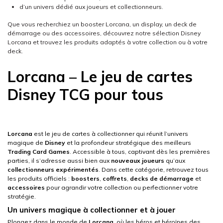
d’un univers dédié aux joueurs et collectionneurs.
Que vous recherchiez un booster Lorcana, un display, un deck de
démarrage ou des accessoires, découvrez notre sélection Disney
Lorcana et trouvez les produits adaptés à votre collection ou à votre
deck.
Lorcana – Le jeu de cartes
Disney TCG pour tous
Lorcana
est le jeu de cartes à collectionner qui réunit l’univers
magique de
Disney
et la profondeur stratégique des meilleurs
Trading Card Games
. Accessible à tous, captivant dès les premières
parties, il s’adresse aussi bien aux
nouveaux joueurs
qu’aux
collectionneurs expérimentés
. Dans cette catégorie, retrouvez tous
les produits officiels :
boosters
,
coffrets
,
decks de démarrage
et
accessoires
pour agrandir votre collection ou perfectionner votre
stratégie.
Un univers magique à collectionner et à jouer
Plongez dans le monde de
Lorcana
, où les héros et héroïnes des