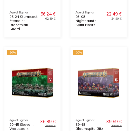
Age of Sigmar
Age of Sigmar
56,24 €
22,49 €
96-24 Stormcast
93-08
62,49 €
24,99 €
Eternals :
Nighthaunt :
Dracothian
Spirit Hosts
Guard
-10%
-10%
Age of Sigmar
Age of Sigmar
36,89 €
39,59 €
90-45 Skaven :
89-48
40,99 €
43,99 €
Warpspark
Gloomspite Gitz