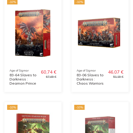
-10%
-10%
Age of Sigmar
Age of Sigmar
60,74 €
46,07 €
83-64 Slaves to
83-06 Slaves to
67,49 €
51,19 €
Darkness :
Darkness :
Deamon Prince
Chaos Warriors
-10%
-10%