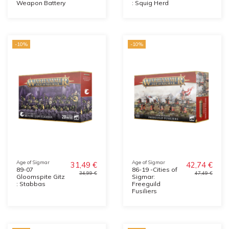
Weapon Battery
: Squig Herd
-10%
-10%
Age of Sigmar
Age of Sigmar
31,49 €
42,74 €
89-07
86-19 -Cities of
34,99 €
47,49 €
Gloomspite Gitz
Sigmar:
: Stabbas
Freeguild
Fusiliers