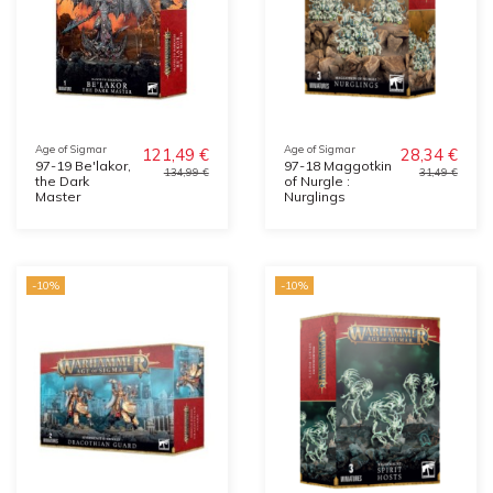
Age of Sigmar
Age of Sigmar
121,49 €
28,34 €
97-19 Be'lakor,
97-18 Maggotkin
134,99 €
31,49 €
the Dark
of Nurgle :
Master
Nurglings
-10%
-10%