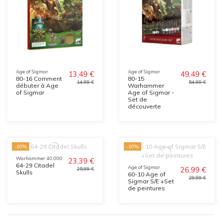
Age of Sigmar
Age of Sigmar
13,49 €
49,49 €
80-16 Comment
80-15
14,99 €
54,99 €
débuter à Age
Warhammer
of Sigmar
Age of Sigmar -
Set de
découverte
-10%
-10%
Warhammer 40.000
23,39 €
64-29 Citadel
Age of Sigmar
26,99 €
25,99 €
Skulls
60-10 Age of
29,99 €
Sigmar S/E +Set
de peintures