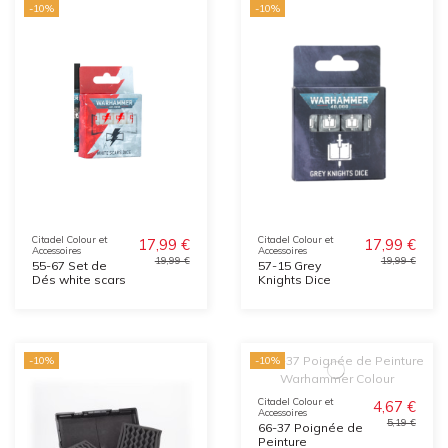
-10%
-10%
Citadel Colour et
Citadel Colour et
17,99 €
17,99 €
Accessoires
Accessoires
19,99 €
19,99 €
55-67 Set de
57-15 Grey
Dés white scars
Knights Dice
-10%
-10%
Citadel Colour et
4,67 €
Accessoires
5,19 €
66-37 Poignée de
Peinture