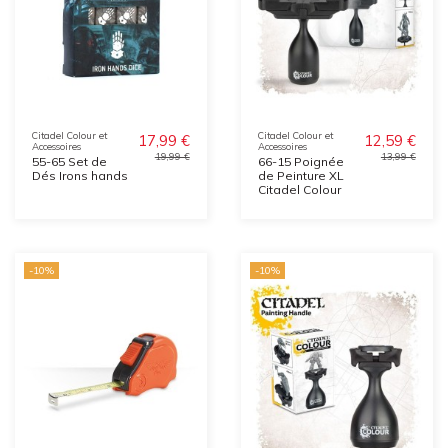
Citadel Colour et
Citadel Colour et
17,99 €
12,59 €
Accessoires
Accessoires
19,99 €
13,99 €
55-65 Set de
66-15 Poignée
Dés Irons hands
de Peinture XL
Citadel Colour
-10%
-10%