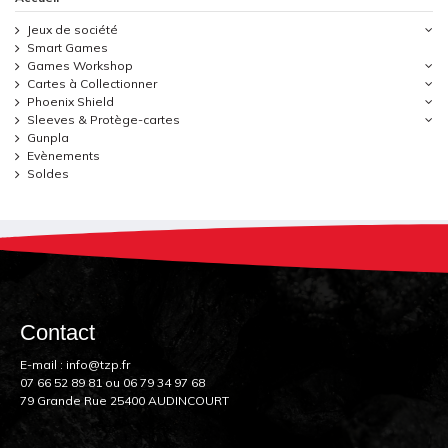
Jeux de société
Smart Games
Games Workshop
Cartes à Collectionner
Phoenix Shield
Sleeves & Protège-cartes
Gunpla
Evènements
Soldes
Contact
E-mail :
info@tzp.fr
07 66 52 89 81
ou
06 79 34 97 68
79 Grande Rue 25400 AUDINCOURT