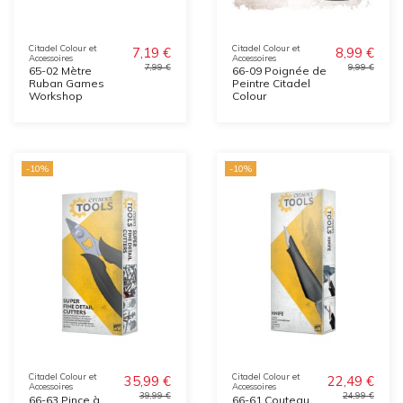
Citadel Colour et
Citadel Colour et
7,19 €
8,99 €
Accessoires
Accessoires
7,99 €
9,99 €
65-02 Mètre
66-09 Poignée de
Ruban Games
Peintre Citadel
Workshop
Colour
-10%
-10%
Citadel Colour et
Citadel Colour et
35,99 €
22,49 €
Accessoires
Accessoires
39,99 €
24,99 €
66-63 Pince à
66-61 Couteau