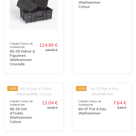
Warhammer
Colour
Citadel Colour et
134,99 €
Accessoires
149,99 €
60-39 Valise à
Figurines
Warhammer
Crusade
-10%
-10%
Citadel Colour et
Citadel Colour et
13,04 €
7,64 €
Accessoires
Accessoires
14,49 €
8,49 €
66-36 Set
60-07 Pot à Eau
d'Outils
Warhammer
Warhammer
Colour