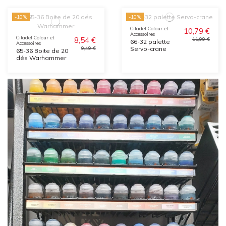
-10%
-10%
Citadel Colour et
10,79 €
Accessoires
Citadel Colour et
8,54 €
11,99 €
66-32 palette
Accessoires
Servo-crane
9,49 €
65-36 Boite de 20
dés Warhammer