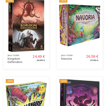
-30%
-30%
Jeux Initiés
Jeux Initiés
24,49 €
26,59 €
Kingdom
Navoria
34,99 €
37,99 €
Defenders
-30%
-30%