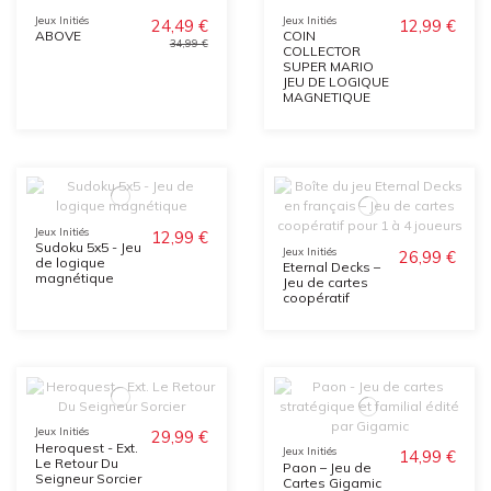
Jeux Initiés
Jeux Initiés
24,49 €
12,99 €
ABOVE
COIN
34,99 €
COLLECTOR
SUPER MARIO
JEU DE LOGIQUE
MAGNETIQUE
Jeux Initiés
12,99 €
Sudoku 5x5 - Jeu
Jeux Initiés
26,99 €
de logique
Eternal Decks –
magnétique
Jeu de cartes
coopératif
Jeux Initiés
29,99 €
Heroquest - Ext.
Jeux Initiés
14,99 €
Le Retour Du
Paon – Jeu de
Seigneur Sorcier
Cartes Gigamic