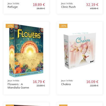
Jeux Initiés
Jeux Initiés
18,89 €
32,19 €
Refuge
Clinic Rush
26,99 €
45,99 €
-30%
-30%
Jeux Initiés
Jeux Initiés
16,79 €
16,09 €
Flowers : A
Chakra
23,99 €
22,99 €
Mandala Game