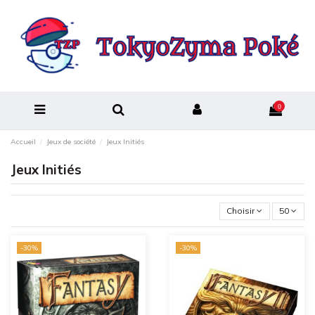
0
Accueil
Jeux de société
Jeux Initiés
Jeux Initiés
Choisir
50
-30%
-30%