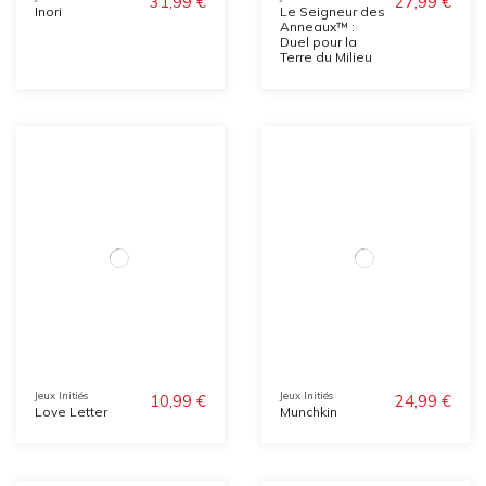
31,99 €
27,99 €
Inori
Le Seigneur des
Anneaux™ :
Duel pour la
Terre du Milieu
Jeux Initiés
Jeux Initiés
10,99 €
24,99 €
Love Letter
Munchkin