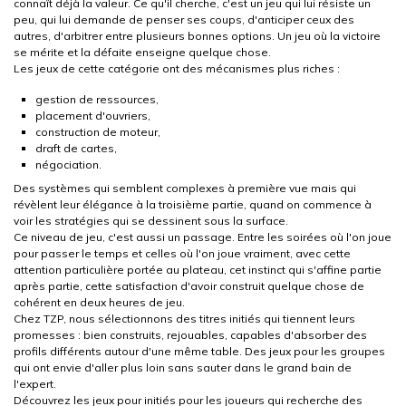
connaît déjà la valeur. Ce qu'il cherche, c'est un jeu qui lui résiste un
peu, qui lui demande de penser ses coups, d'anticiper ceux des
autres, d'arbitrer entre plusieurs bonnes options. Un jeu où la victoire
se mérite et la défaite enseigne quelque chose.
Les jeux de cette catégorie ont des mécanismes plus riches :
gestion de ressources,
placement d'ouvriers,
construction de moteur,
draft de cartes,
négociation.
Des systèmes qui semblent complexes à première vue mais qui
révèlent leur élégance à la troisième partie, quand on commence à
voir les stratégies qui se dessinent sous la surface.
Ce niveau de jeu, c'est aussi un passage. Entre les soirées où l'on joue
pour passer le temps et celles où l'on joue vraiment, avec cette
attention particulière portée au plateau, cet instinct qui s'affine partie
après partie, cette satisfaction d'avoir construit quelque chose de
cohérent en deux heures de jeu.
Chez TZP, nous sélectionnons des titres initiés qui tiennent leurs
promesses : bien construits, rejouables, capables d'absorber des
profils différents autour d'une même table. Des jeux pour les groupes
qui ont envie d'aller plus loin sans sauter dans le grand bain de
l'expert.
Découvrez les jeux pour initiés pour les joueurs qui recherche des