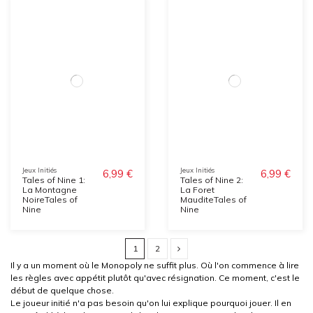
Jeux Initiés
Jeux Initiés
6,99 €
6,99 €
Tales of Nine 1:
Tales of Nine 2:
La Montagne
La Foret
NoireTales of
MauditeTales of
Nine
Nine
1
2
Il y a un moment où le Monopoly ne suffit plus. Où l'on commence à lire
les règles avec appétit plutôt qu'avec résignation. Ce moment, c'est le
début de quelque chose.
Le joueur initié n'a pas besoin qu'on lui explique pourquoi jouer. Il en