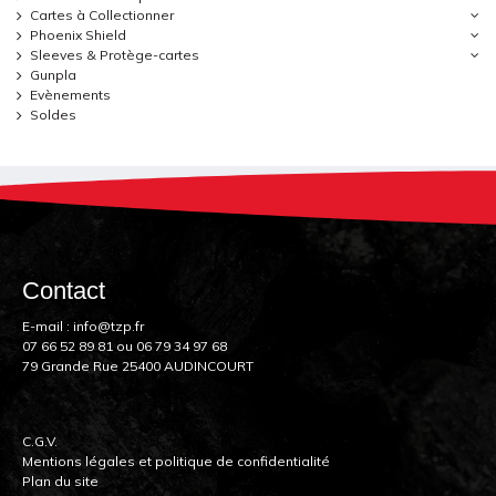
Cartes à Collectionner
Phoenix Shield
Sleeves & Protège-cartes
Gunpla
Evènements
Soldes
Contact
E-mail :
info@tzp.fr
07 66 52 89 81
ou
06 79 34 97 68
79 Grande Rue 25400 AUDINCOURT
C.G.V.
Mentions légales et politique de confidentialité
Plan du site