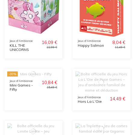
Jeux d'Ambiance
Jeux d'Ambiance
16,09 €
8,04 €
KILL THE
Happy Salmon
22,99 €
11,49 €
UNICORNS
-30%
Jeux d'Ambiance
10,84 €
Mini Games -
15,49 €
Fifty
Jeux d'Ambiance
14,49 €
Hors La L'Oie