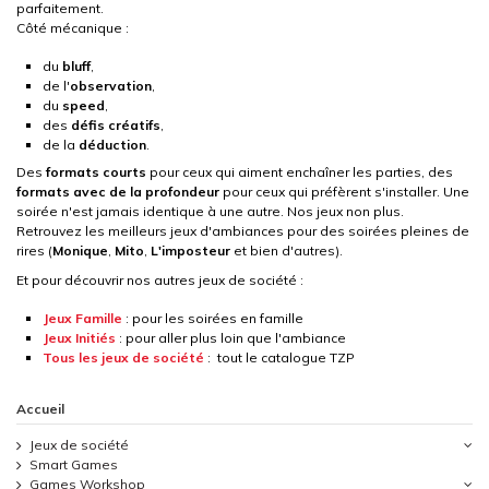
parfaitement.
Côté mécanique :
du
bluff
,
de l'
observation
,
du
speed
,
des
défis créatifs
,
de la
déduction
.
Des
formats courts
pour ceux qui aiment enchaîner les parties, des
formats avec de la profondeur
pour ceux qui préfèrent s'installer. Une
soirée n'est jamais identique à une autre. Nos jeux non plus.
Retrouvez les meilleurs jeux d'ambiances pour des soirées pleines de
rires (
Monique
,
Mito
,
L'imposteur
et bien d'autres).
Et pour découvrir nos autres jeux de société :
Jeux Famille
: pour les soirées en famille
Jeux Initiés
: pour aller plus loin que l'ambiance
Tous les jeux de société
: tout le catalogue TZP
Accueil
Jeux de société
Smart Games
Games Workshop