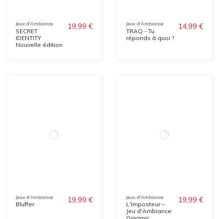
Jeux d'Ambiance
Jeux d'Ambiance
19,99 €
14,99 €
SECRET
TRAQ - Tu
IDENTITY
réponds à quoi ?
Nouvelle édition
Jeux d'Ambiance
Jeux d'Ambiance
19,99 €
19,99 €
Bluffer
L'Imposteur –
Jeu d'Ambiance
Gigamic