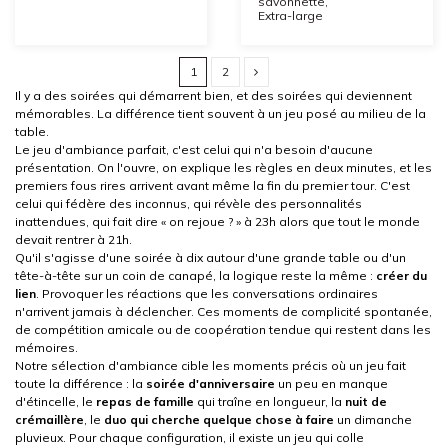
savonnette,
Extra-large
1
2
Il y a des soirées qui démarrent bien, et des soirées qui deviennent
mémorables. La différence tient souvent à un jeu posé au milieu de la
table.
Le jeu d'ambiance parfait, c'est celui qui n'a besoin d'aucune
présentation. On l'ouvre, on explique les règles en deux minutes, et les
premiers fous rires arrivent avant même la fin du premier tour. C'est
celui qui fédère des inconnus, qui révèle des personnalités
inattendues, qui fait dire « on rejoue ? » à 23h alors que tout le monde
devait rentrer à 21h.
Qu'il s'agisse d'une soirée à dix autour d'une grande table ou d'un
tête-à-tête sur un coin de canapé, la logique reste la même :
créer du
lien
. Provoquer les réactions que les conversations ordinaires
n'arrivent jamais à déclencher. Ces moments de complicité spontanée,
de compétition amicale ou de coopération tendue qui restent dans les
mémoires.
Notre sélection d'ambiance cible les moments précis où un jeu fait
toute la différence : la
soirée d'anniversaire
un peu en manque
d'étincelle, le
repas de famille
qui traîne en longueur, la
nuit de
crémaillère
, le
duo qui cherche quelque chose à faire
un dimanche
pluvieux. Pour chaque configuration, il existe un jeu qui colle