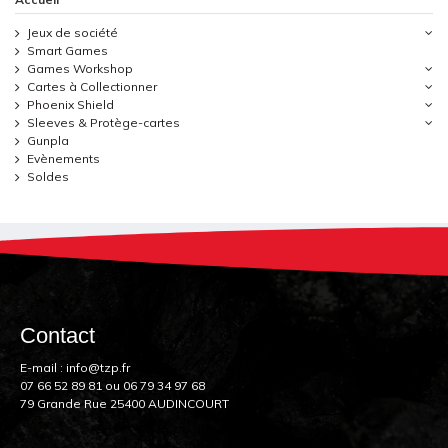
Jeux de société
Smart Games
Games Workshop
Cartes à Collectionner
Phoenix Shield
Sleeves & Protège-cartes
Gunpla
Evènements
Soldes
Contact
E-mail :
info@tzp.fr
07 66 52 89 81
ou
06 79 34 97 68
79 Grande Rue 25400 AUDINCOURT