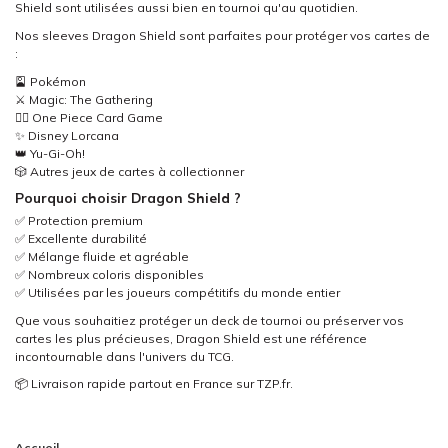
Shield sont utilisées aussi bien en tournoi qu'au quotidien.
Nos sleeves Dragon Shield sont parfaites pour protéger vos cartes de
:
🎴 Pokémon
⚔️ Magic: The Gathering
🏴‍☠️ One Piece Card Game
✨ Disney Lorcana
👑 Yu-Gi-Oh!
🎲 Autres jeux de cartes à collectionner
Pourquoi choisir Dragon Shield ?
✅ Protection premium
✅ Excellente durabilité
✅ Mélange fluide et agréable
✅ Nombreux coloris disponibles
✅ Utilisées par les joueurs compétitifs du monde entier
Que vous souhaitiez protéger un deck de tournoi ou préserver vos
cartes les plus précieuses, Dragon Shield est une référence
incontournable dans l'univers du TCG.
📦 Livraison rapide partout en France sur TZP.fr.
Accueil