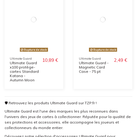
Rupture de stock
Rupture de stock
Ultimate Guard
Ultimate Guard
10,89 €
2,49 €
Ultimate Guard
Ultimate Guard -
x100 protège-
Magnetic Card
cartes Standard
Case - 75 pt
Katana -
Autumn Moon
🛡️ Retrouvez les produits Ultimate Guard sur TZP.fr !
Ultimate Guard est l'une des marques les plus reconnues dans
l'univers des jeux de cartes à collectionner. Réputée pour la qualité de
ses protections et accessoires, elle accompagne les joueurs et
collectionneurs du monde entier.
Découvrez notre sélection d'accessoires Ultimate Guard pour