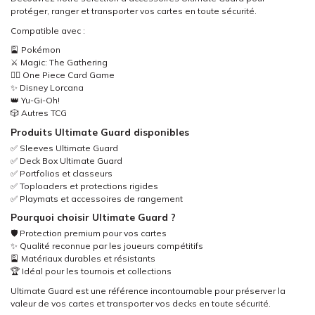
protéger, ranger et transporter vos cartes en toute sécurité.
Compatible avec :
🎴 Pokémon
⚔️ Magic: The Gathering
🏴‍☠️ One Piece Card Game
✨ Disney Lorcana
👑 Yu-Gi-Oh!
🎲 Autres TCG
Produits Ultimate Guard disponibles
✅ Sleeves Ultimate Guard
✅ Deck Box Ultimate Guard
✅ Portfolios et classeurs
✅ Toploaders et protections rigides
✅ Playmats et accessoires de rangement
Pourquoi choisir Ultimate Guard ?
🛡️ Protection premium pour vos cartes
✨ Qualité reconnue par les joueurs compétitifs
🎴 Matériaux durables et résistants
🏆 Idéal pour les tournois et collections
Ultimate Guard est une référence incontournable pour préserver la
valeur de vos cartes et transporter vos decks en toute sécurité.