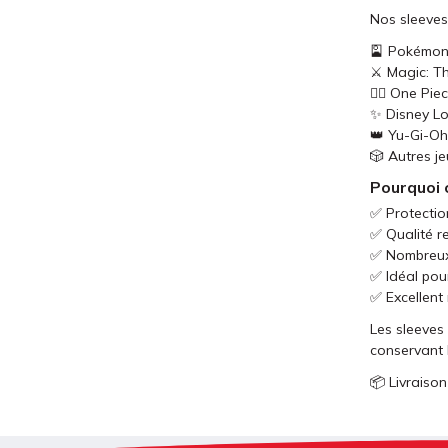
Nos sleeves
🎴 Pokémo
⚔️ Magic: T
🏴‍☠️ One P
✨ Disney L
👑 Yu-Gi-Oh
🎲 Autres je
Pourquoi c
✅ Protection
✅ Qualité r
✅ Nombreux 
✅ Idéal pour
✅ Excellent 
Les sleeves
conservant l
📦 Livraison