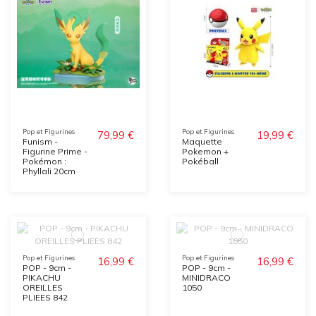
Pop et Figurines
Pop et Figurines
79,99 €
19,99 €
Funism -
Maquette
Figurine Prime -
Pokemon +
Pokémon :
Pokéball
Phyllali 20cm
Pop et Figurines
Pop et Figurines
16,99 €
16,99 €
POP - 9cm -
POP - 9cm -
PIKACHU
MINIDRACO
OREILLES
1050
PLIEES 842