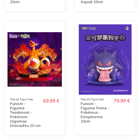
20cm
Aquali 20cm
Pop et Figurines
Pop et Figurines
69,99 €
79,99 €
Funism -
Funism -
Figurine
Figurine Prime -
Twinkmont -
Pokémon :
Pokémon :
Ectoplasma
Gigamax
20cm
Dracaufeu 20 cm