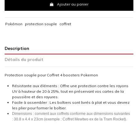
Ajouter au panier
Pokémon
protection souple
coffret
Description
Détails du produit
Protection souple pour Coffret 4 boosters Pokemon
Résistante aux éléments : Offre une protection contre les rayons
UV à hauteur de 20 à 25%, tout en préservant vos cartes de la
poussière et des rayures.
Facile à assembler : Les boîtiers sont livrés à plat et vous devrez
les plier pour former le boîtier.
Dimensions : convient aux coffrets conforme aux dimensions suivantes
: 30.8 x 4.4 x 23cm (exemple : Coffret Mewtwo ex de la Tram Rocket).