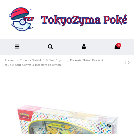
0
Accueil
Phoenix Shield
Boîtes Crystal
Phoenix Shield Protection
souple pour Coffret 4 Boosters Pokémon