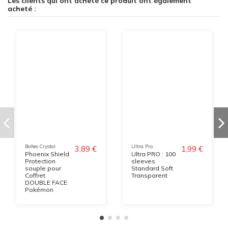
Les clients qui ont acheté ce produit ont également
acheté :
Boîtes Crystal
Ultra Pro
3,89 €
1,99 €
Phoenix Shield
Ultra PRO : 100
Protection
sleeves
souple pour
Standard Soft
Coffret
Transparent
DOUBLE FACE
Pokémon