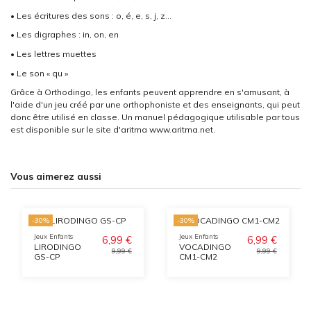
• Les écritures des sons : o, é, e, s, j, z…
• Les digraphes : in, on, en
• Les lettres muettes
• Le son « qu »
Grâce à Orthodingo, les enfants peuvent apprendre en s'amusant, à
l'aide d'un jeu créé par une orthophoniste et des enseignants, qui peut
donc être utilisé en classe. Un manuel pédagogique utilisable par tous
est disponible sur le site d'aritma www.aritma.net.
Vous aimerez aussi
-30%
-30%
Jeux Enfants
Jeux Enfants
6,99 €
6,99 €
LIRODINGO
VOCADINGO
9,99 €
9,99 €
GS-CP
CM1-CM2