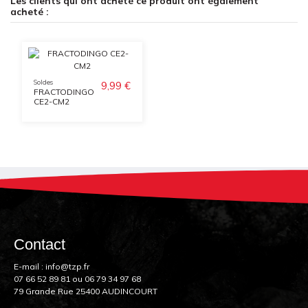
Les clients qui ont acheté ce produit ont également
acheté :
Soldes
9,99 €
FRACTODINGO
CE2-CM2
Contact
E-mail :
info@tzp.fr
07 66 52 89 81
ou
06 79 34 97 68
79 Grande Rue 25400 AUDINCOURT