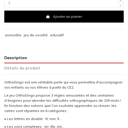
Ajouter au panier
asmodée
jeu de société
educatif
Description
Détails du produit
OrthoDingo est une véritable perle qui vous permettra d'accompagner
vos enfants ou vos élèves à partir du CE2.
Le jeu OrthoDingo propose 3 règles amusantes et des centaines
d’énigmes pour aborder les difficultés orthographiques de 200 mots !
En fonction des notions que l’on souhaite apprendre ou réviser, les
cartes sont réparties en 6 catégories :
• Les lettres en double : tt, mm, ll…
• Les sons complexes : ier, ille, ion…