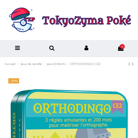
0
Accueil
Jeux de société
Jeux Enfants
ORTHODINGO CE2
-30%