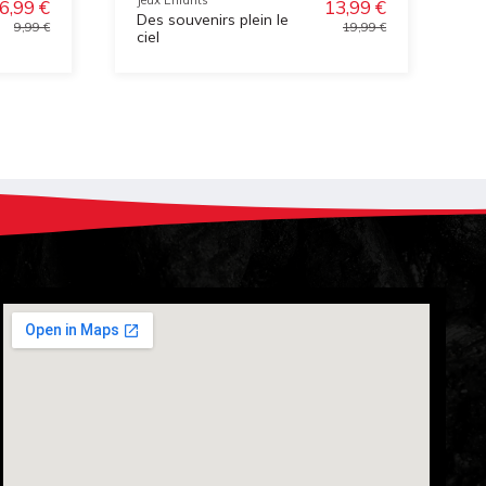
6,99 €
13,99 €
Des souvenirs plein le
B
9,99 €
19,99 €
ciel