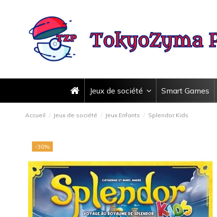
Jeux de société
Smart Games
Accueil
Jeux de société
Jeux Enfants
Splendor Kids
-30%