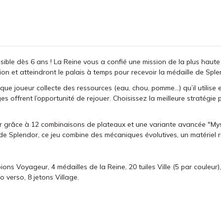
le dès 6 ans ! La Reine vous a confié une mission de la plus haute 
ion et atteindront le palais à temps pour recevoir la médaille de Sple
ue joueur collecte des ressources (eau, chou, pomme…) qu’il utilise e
 offrent l’opportunité de rejouer. Choisissez la meilleure stratégie 
er grâce à 12 combinaisons de plateaux et une variante avancée "Mys
s de Splendor, ce jeu combine des mécaniques évolutives, un matériel r
 pions Voyageur, 4 médailles de la Reine, 20 tuiles Ville (5 par coule
to verso, 8 jetons Village.