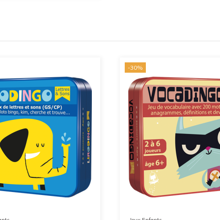
-30%
ants
Jeux Enfants