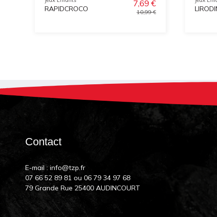
7,69 €
RAPIDCROCO
LIROD
10,99 €
Contact
E-mail :
info@tzp.fr
07 66 52 89 81
ou
06 79 34 97 68
79 Grande Rue 25400 AUDINCOURT