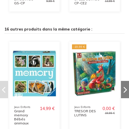
9,99 €
13,99 €
GS-CP
CP-CE2
16 autres produits dans la même catégorie :
-19,99 €
Jeux Enfants
Jeux Enfants
14,99 €
0,00 €
Grand
TRESOR DES
19,99 €
memory
LUTINS
Bébés
animaux