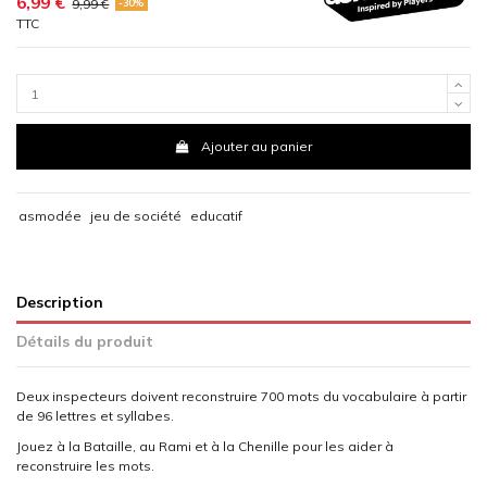
6,99 €
9,99 €
-30%
TTC
Ajouter au panier
asmodée
jeu de société
educatif
Description
Détails du produit
Deux inspecteurs doivent reconstruire 700 mots du vocabulaire à partir
de 96 lettres et syllabes.
Jouez à la Bataille, au Rami et à la Chenille pour les aider à
reconstruire les mots.