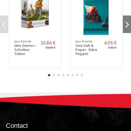
Jeux Famille
Jeux Famille
10,84 €
4,05 €
Mini Games -
Sea Salt &
15,49 €
4,50 €
Schotten
Paper : Extra
Totten
Pepper
Contact