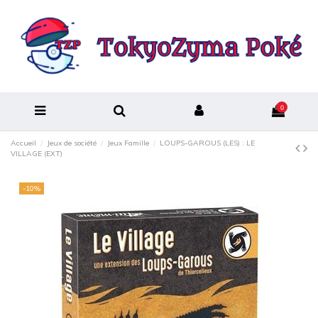
0
Accueil
Jeux de société
Jeux Famille
LOUPS-GAROUS (LES) : LE
VILLAGE (EXT)
-10%