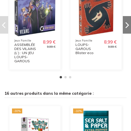
Jeux Famille
Jeux Famille
8,99 €
8,99 €
ASSEMBLÉE
LOUPS-
9,99 €
9,99 €
DES VILAINS
GAROUS
(L’) : UN JEU
Blister eco
LOUPS-
GAROUS
16 autres produits dans la même catégorie :
-30%
-10%