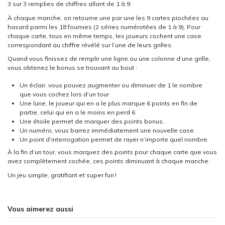
3 sur 3 remplies de chiffres allant de 1 à 9.
À chaque manche, on retourne une par une les 9 cartes piochées au
hasard parmi les 18 fournies (2 séries numérotées de 1 à 9). Pour
chaque carte, tous en même temps, les joueurs cochent une case
correspondant au chiffre révélé sur l’une de leurs grilles.
Quand vous finissez de remplir une ligne ou une colonne d’une grille,
vous obtenez le bonus se trouvant au bout :
Un éclair, vous pouvez augmenter ou diminuer de 1 le nombre
que vous cochez lors d’un tour
Une lune, le joueur qui en a le plus marque 6 points en fin de
partie, celui qui en a le moins en perd 6
Une étoile permet de marquer des points bonus.
Un numéro, vous barrez immédiatement une nouvelle case.
Un point d’interrogation permet de rayer n’importe quel nombre.
À la fin d’un tour, vous marquez des points pour chaque carte que vous
avez complètement cochée, ces points diminuant à chaque manche.
Un jeu simple, gratifiant et super fun !
Vous aimerez aussi