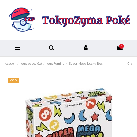
0
Accueil
Jeux de société
Jeux Famille
Super Méga Lucky Box
-30%