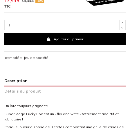
13,99 €
19,99 €
-30%
TTC
Ajouter au panier
asmodée
jeu de société
Description
Détails du produit
Un loto toujours gagnant !
Super Mega Lucky Box est un « flip and write » totalement addictif et
jubilatoire !
Chaque joueur dispose de 3 cartes comportant une grille de cases de