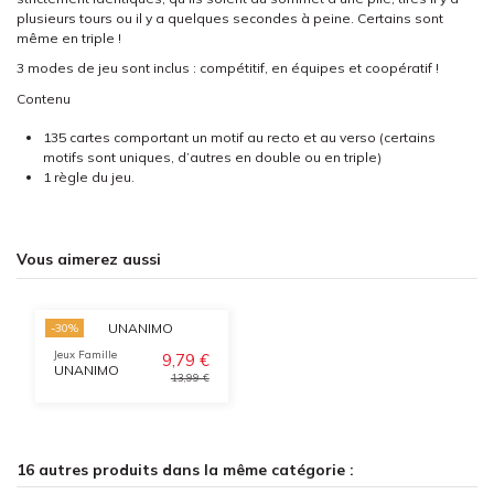
plusieurs tours ou il y a quelques secondes à peine. Certains sont
même en triple !
3 modes de jeu sont inclus : compétitif, en équipes et coopératif !
Contenu
135 cartes comportant un motif au recto et au verso (certains
motifs sont uniques, d’autres en double ou en triple)
1 règle du jeu.
Vous aimerez aussi
-30%
Jeux Famille
9,79 €
UNANIMO
13,99 €
16 autres produits dans la même catégorie :