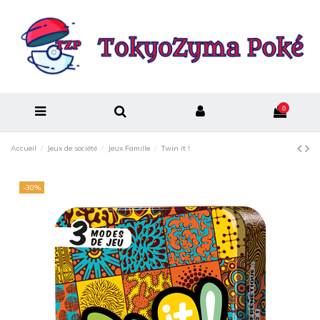
0
Accueil
Jeux de société
Jeux Famille
Twin it !
-30%