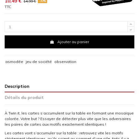
10,49 €
14,99 €
-30%
TTC
Ajouter au panier
asmodée
jeu de société
observation
Description
Détails du produit
À Twin it, les cartes s’accumulent sur la table en formant une mosaïque
colorée. Votre but ? Essayer de détecter plus vite que les adversaires
les paires de cartes aux motifs exactement identiques !
Les cartes vont s’accumuler sur la table : retrouvez vite les motifs
strictement identiques, qu’ils soient au sommet d’une pile, tirés il y a