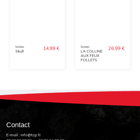
Soldes
Soldes
14,99 €
26,99 €
Skull
LA COLLINE
AUX FEUX
FOLLETS
Contact
E-mail :
info@tzp.fr