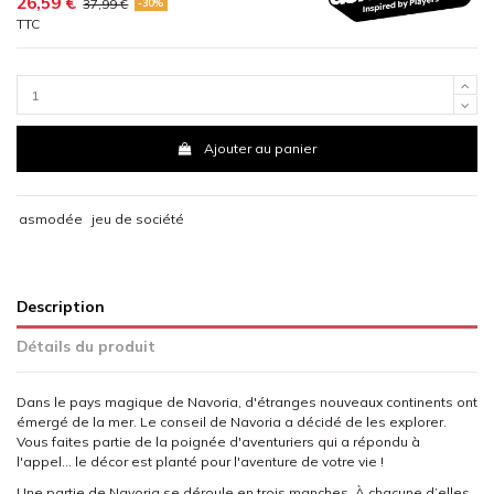
26,59 €
37,99 €
-30%
TTC
Ajouter au panier
asmodée
jeu de société
Description
Détails du produit
Dans le pays magique de Navoria, d'étranges nouveaux continents ont
émergé de la mer. Le conseil de Navoria a décidé de les explorer.
Vous faites partie de la poignée d'aventuriers qui a répondu à
l'appel... le décor est planté pour l'aventure de votre vie !
Une partie de Navoria se déroule en trois manches. À chacune d’elles,