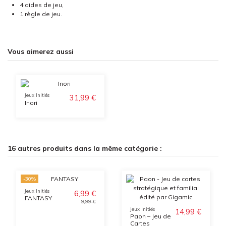
4 aides de jeu,
1 règle de jeu.
Vous aimerez aussi
Jeux Initiés
31,99 €
Inori
16 autres produits dans la même catégorie :
-30%
Jeux Initiés
6,99 €
FANTASY
9,99 €
Jeux Initiés
14,99 €
Paon – Jeu de
Cartes