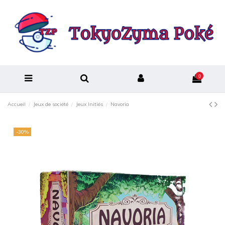
0
Accueil
Jeux de société
Jeux Initiés
Navoria
-30%