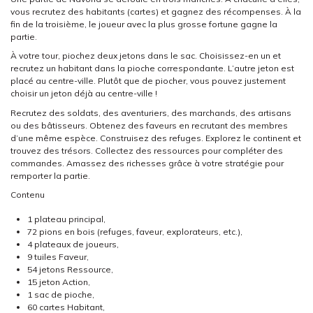
vous recrutez des habitants (cartes) et gagnez des récompenses. À la
fin de la troisième, le joueur avec la plus grosse fortune gagne la
partie.
À votre tour, piochez deux jetons dans le sac. Choisissez-en un et
recrutez un habitant dans la pioche correspondante. L’autre jeton est
placé au centre-ville. Plutôt que de piocher, vous pouvez justement
choisir un jeton déjà au centre-ville !
Recrutez des soldats, des aventuriers, des marchands, des artisans
ou des bâtisseurs. Obtenez des faveurs en recrutant des membres
d’une même espèce. Construisez des refuges. Explorez le continent et
trouvez des trésors. Collectez des ressources pour compléter des
commandes. Amassez des richesses grâce à votre stratégie pour
remporter la partie.
Contenu
1 plateau principal,
72 pions en bois (refuges, faveur, explorateurs, etc.),
4 plateaux de joueurs,
9 tuiles Faveur,
54 jetons Ressource,
15 jeton Action,
1 sac de pioche,
60 cartes Habitant,