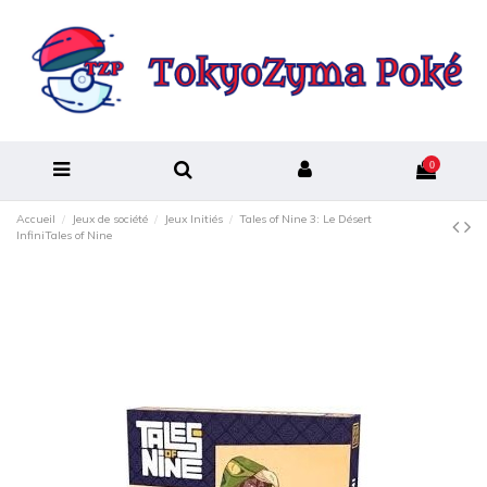
0
Accueil
Jeux de société
Jeux Initiés
Tales of Nine 3: Le Désert
InfiniTales of Nine