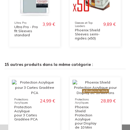
Ultra Pro
Sleeves et Top
3,99 €
9,89 €
Loaders
Ultra Pro - Pro
Phoenix Shield
fit Sleeves
Sleeves semi-
standard
rigides (x50)
15 autres produits dans la même catégorie :
Rupture de stock
Protections
Protections
24,99 €
28,89 €
Acryliques
Acryliques
Protection
Phoenix
Acrylique
Shield
pour 3 Cartes
Protection
Gradéee PCA
Acrylique
pour Display
de 10 Mini