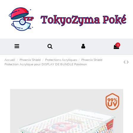
0
Accueil
Phoenix Shield
Protections Acryliques
Phoenix Shield
Protection Acrylique pour DISPLAY DE BUNDLE Pokémon