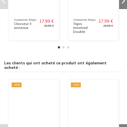
Accessoires Magic
Accessoires Magic
17,99 €
17,99 €
Classeur 3
Tapis
19,99 €
19,99 €
anneaux
Innistrad
Double
Les clients qui ont acheté ce produit ont également
acheté :
-10%
-10%