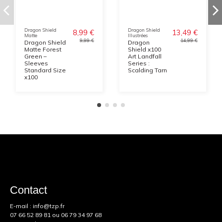
Dragon Shield
Dragon Shield
8,99 €
13,49 €
Matte
Illustrées
9,99 €
14,99 €
Dragon Shield
Dragon
Matte Forest
Shield x100
Green –
Art Landfall
Sleeves
Series :
Standard Size
Scalding Tarn
x100
Contact
E-mail :
info@tzp.fr
07 66 52 89 81
ou
06 79 34 97 68