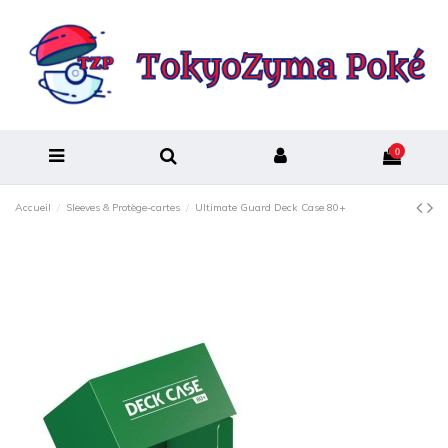
0
Accueil
Sleeves & Protège-cartes
Ultimate Guard Deck Case 80+