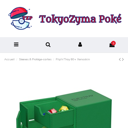
0
Accueil
Sleeves & Protège-cartes
Flip'n'Tray 80+ Xenoskin