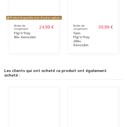
Produit disponible avec d'autres options
Boites de
Boites de
24,99 €
39,99 €
rangement
rangement
Flip'n'Tray
Twin
80+ Xenoskin
Flip'n'Tray
266+
Xenoskin
Les clients qui ont acheté ce produit ont également
acheté :