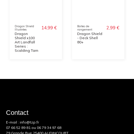
Dragon Shield
Boites de
14,99 €
2,99 €
Illustrées
rangement
Dragon
Dragon Shield
Shield x100
- Deck Shell
Art Landfall
80+
Series :
Scalding Tarn
Contact
E-mail :
info@tzp.fr
07 66 52 89 81
ou
06 79 34 97 68
79 Grande Rue 25400 AUDINCOURT