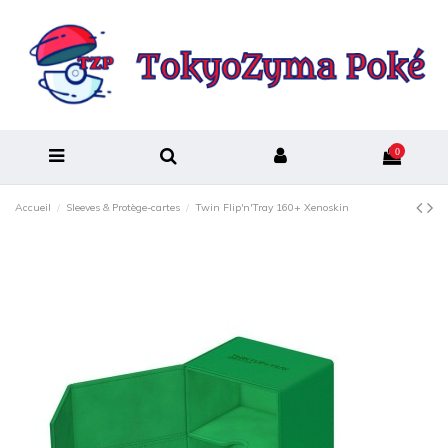
0
Accueil
Sleeves & Protège-cartes
Twin Flip'n'Tray 160+ Xenoskin