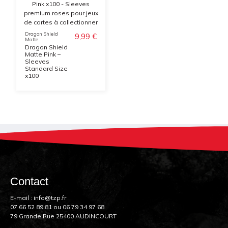
Dragon Shield
9,99 €
Matte
Dragon Shield
Matte Pink –
Sleeves
Standard Size
x100
Contact
E-mail :
info@tzp.fr
07 66 52 89 81
ou
06 79 34 97 68
79 Grande Rue 25400 AUDINCOURT