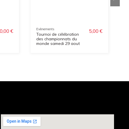
Evènements
E
0,00 €
5,00 €
Tournoi de célébration
T
des championnats du
0
monde samedi 29 aout