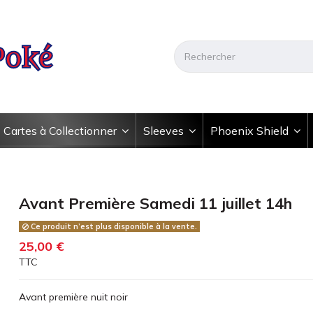
Cartes à Collectionner
Sleeves
Phoenix Shield
Avant Première Samedi 11 juillet 14h
Ce produit n’est plus disponible à la vente.
25,00 €
TTC
Avant première nuit noir