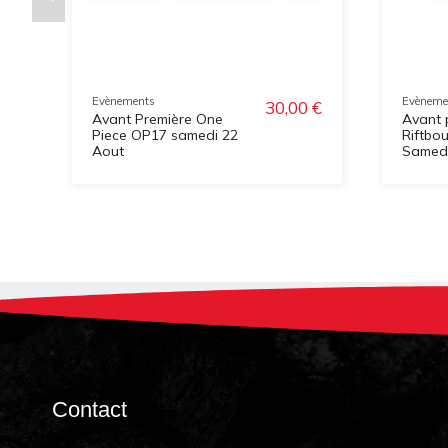
Evènements
Evèneme
30,00 €
Avant Première One
Avant 
Piece OP17 samedi 22
Riftbo
Aout
Samedi 
Contact