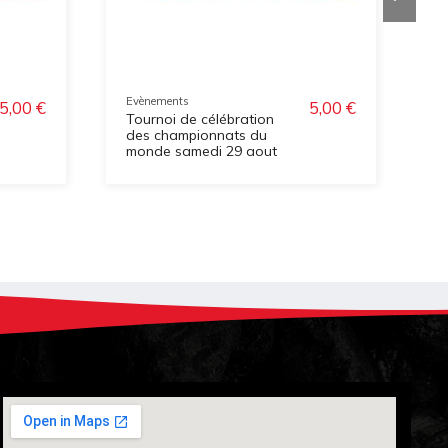
Evènements
E
5,00 €
5,00 €
Tournoi de célébration
T
des championnats du
R
monde samedi 29 aout
A