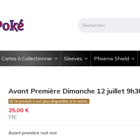
Cartes à Collectionner
Sleeves
Phoenix Shield
Avant Première Dimanche 12 juillet 9h3
Ce produit n’est plus disponible à la vente.
25,00 €
TTC
Avant première nuit noir