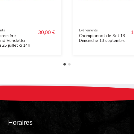
nts
Evènements
30,00 €
1
première
Championnat de Set 13
und Vendetta
Dimanche 13 septembre
25 juillet à 14h
Horaires