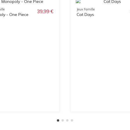
ille
Jeux Famille
39,99 €
ly - One Piece
Cat Days