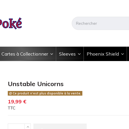
Cartes à Collectionner
Sleeves
Phoenix Shield
Unstable Unicorns
Ce produit n’est plus disponible à la vente.
19,99 €
TTC