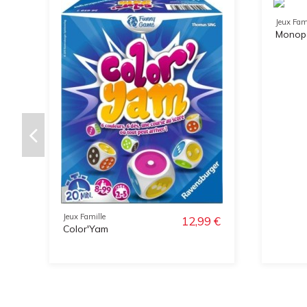
Jeux Fam
Monopo
Jeux Famille
12,99 €
Color'Yam