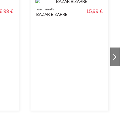
Jeux Famille
8,99 €
15,99 €
BAZAR BIZARRE
Je
Di