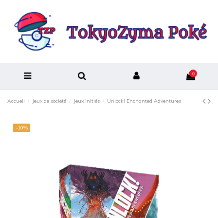
0
Accueil
Jeux de société
Jeux Initiés
Unlock! Enchanted Adventures
-10%