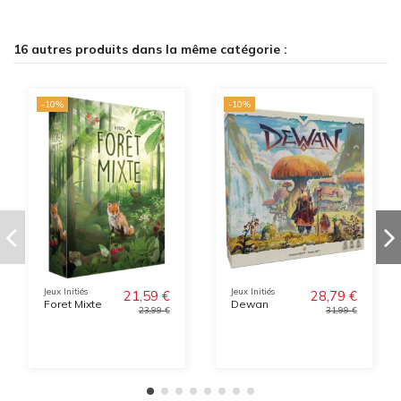
16 autres produits dans la même catégorie :
-10%
-10%
Jeux Initiés
Jeux Initiés
21,59 €
28,79 €
Foret Mixte
Dewan
23,99 €
31,99 €