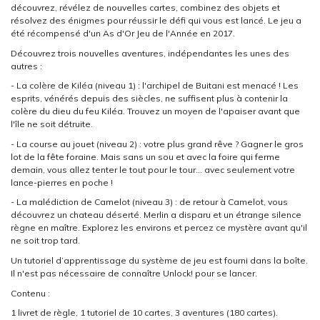
découvrez, révélez de nouvelles cartes, combinez des objets et
résolvez des énigmes pour réussir le défi qui vous est lancé. Le jeu a
été récompensé d'un As d'Or Jeu de l'Année en 2017.
Découvrez trois nouvelles aventures, indépendantes les unes des
autres :
- La colère de Kiléa (niveau 1) : l'archipel de Buitani est menacé ! Les
esprits, vénérés depuis des siècles, ne suffisent plus à contenir la
colère du dieu du feu Kiléa. Trouvez un moyen de l'apaiser avant que
l'île ne soit détruite.
- La course au jouet (niveau 2) : votre plus grand rêve ? Gagner le gros
lot de la fête foraine. Mais sans un sou et avec la foire qui ferme
demain, vous allez tenter le tout pour le tour... avec seulement votre
lance-pierres en poche !
- La malédiction de Camelot (niveau 3) : de retour à Camelot, vous
découvrez un chateau déserté. Merlin a disparu et un étrange silence
règne en maître. Explorez les environs et percez ce mystère avant qu'il
ne soit trop tard.
Un tutoriel d’apprentissage du système de jeu est fourni dans la boîte.
Il n'est pas nécessaire de connaître Unlock! pour se lancer.
Contenu :
1 livret de règle, 1 tutoriel de 10 cartes, 3 aventures (180 cartes).