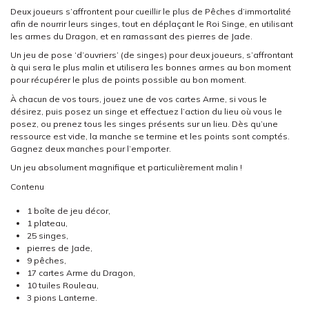
Deux joueurs s’affrontent pour cueillir le plus de Pêches d’immortalité
afin de nourrir leurs singes, tout en déplaçant le Roi Singe, en utilisant
les armes du Dragon, et en ramassant des pierres de Jade.
Un jeu de pose ‘d’ouvriers’ (de singes) pour deux joueurs, s’affrontant
à qui sera le plus malin et utilisera les bonnes armes au bon moment
pour récupérer le plus de points possible au bon moment.
À chacun de vos tours, jouez une de vos cartes Arme, si vous le
désirez, puis posez un singe et effectuez l’action du lieu où vous le
posez, ou prenez tous les singes présents sur un lieu. Dès qu’une
ressource est vide, la manche se termine et les points sont comptés.
Gagnez deux manches pour l’emporter.
Un jeu absolument magnifique et particulièrement malin !
Contenu
1 boîte de jeu décor,
1 plateau,
25 singes,
pierres de Jade,
9 pêches,
17 cartes Arme du Dragon,
10 tuiles Rouleau,
3 pions Lanterne.