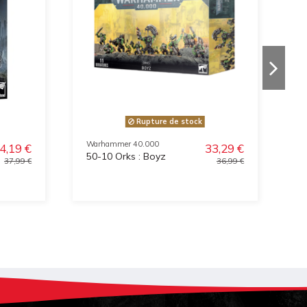
Rupture de stock
Warhammer 40.000
W
4,19 €
33,29 €
50-10 Orks : Boyz
7
37,99 €
36,99 €
C