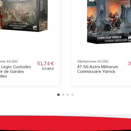
mer 40.000
Warhammer 40.000
51,74 €
3
 Legio Custodes
47-56 Astra Militarum
57,49 €
té de Gardes
Commissaire Yarrick
lles