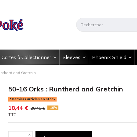
Cartes à Collectionner
Sleeves
Phoenix Shield
untherd and Gretchin
50-16 Orks : Runtherd and Gretchin
Derniers articles en stock
18,44 €
20,49 €
-10%
TTC