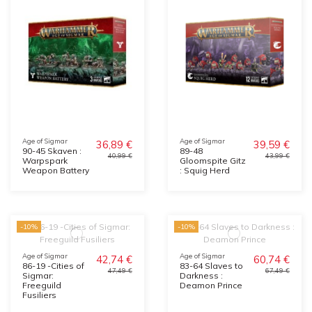
Age of Sigmar
Age of Sigmar
36,89 €
39,59 €
90-45 Skaven :
89-48
40,99 €
43,99 €
Warpspark
Gloomspite Gitz
Weapon Battery
: Squig Herd
-10%
-10%
Age of Sigmar
Age of Sigmar
42,74 €
60,74 €
86-19 -Cities of
83-64 Slaves to
47,49 €
67,49 €
Sigmar:
Darkness :
Freeguild
Deamon Prince
Fusiliers