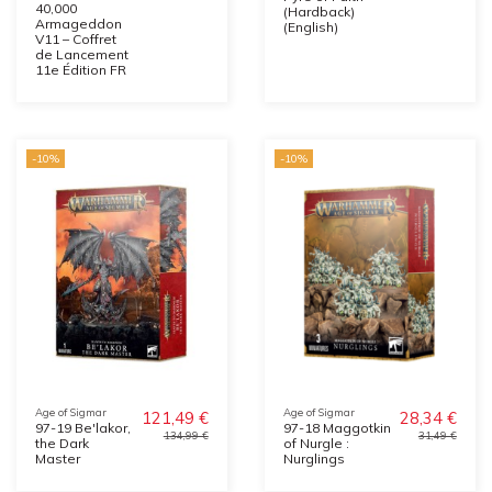
40,000
(Hardback)
Armageddon
(English)
V11 – Coffret
de Lancement
11e Édition FR
-10%
-10%
Age of Sigmar
Age of Sigmar
121,49 €
28,34 €
97-19 Be'lakor,
97-18 Maggotkin
134,99 €
31,49 €
the Dark
of Nurgle :
Master
Nurglings