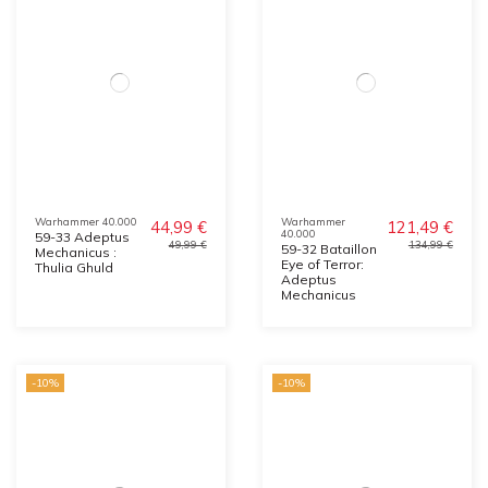
Warhammer 40.000
Warhammer
44,99 €
121,49 €
40.000
59-33 Adeptus
49,99 €
134,99 €
59-32 Bataillon
Mechanicus :
Eye of Terror:
Thulia Ghuld
Adeptus
Mechanicus
-10%
-10%