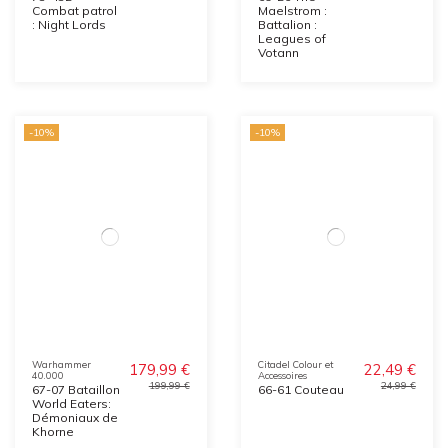
Combat patrol
Maelstrom :
: Night Lords
Battalion :
Leagues of
Votann
-10%
-10%
Warhammer
Citadel Colour et
179,99 €
22,49 €
40.000
Accessoires
199,99 €
24,99 €
67-07 Bataillon
66-61 Couteau
World Eaters:
Démoniaux de
Khorne