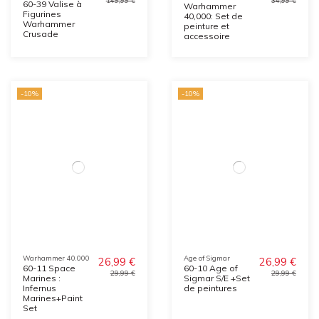
149,99 €
34,99 €
60-39 Valise à
Warhammer
Figurines
40,000: Set de
Warhammer
peinture et
Crusade
accessoire
-10%
-10%
Warhammer 40.000
Age of Sigmar
26,99 €
26,99 €
60-11 Space
60-10 Age of
29,99 €
29,99 €
Marines :
Sigmar S/E +Set
Infernus
de peintures
Marines+Paint
Set