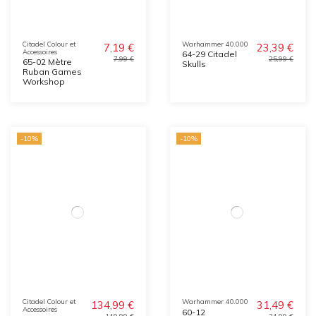
Citadel Colour et
Warhammer 40.000
7,19 €
23,39 €
Accessoires
64-29 Citadel
7,99 €
25,99 €
65-02 Mètre
Skulls
Ruban Games
Workshop
-10%
-10%
Citadel Colour et
Warhammer 40.000
134,99 €
31,49 €
Accessoires
60-12