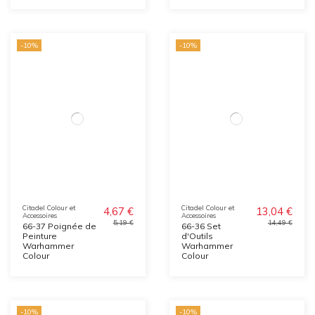
-10%
-10%
Citadel Colour et
Citadel Colour et
4,67 €
13,04 €
Accessoires
Accessoires
5,19 €
14,49 €
66-37 Poignée de
66-36 Set
Peinture
d'Outils
Warhammer
Warhammer
Colour
Colour
-10%
-10%