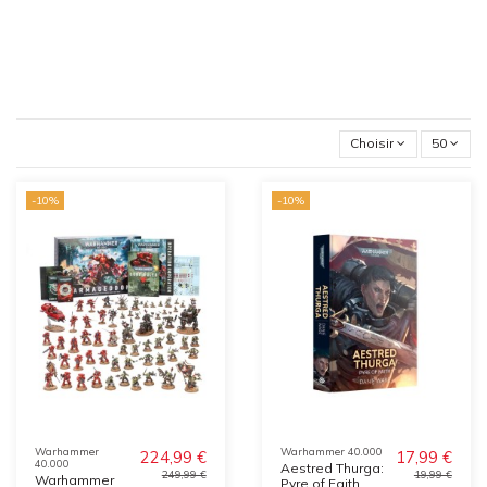
Choisir
50
-10%
-10%
Warhammer
Warhammer 40.000
224,99 €
17,99 €
40.000
Aestred Thurga:
249,99 €
19,99 €
Warhammer
Pyre of Faith