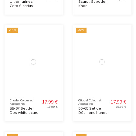
Ultramarines :
Scars : Suboden
Cato Sicarius
Khan
-10%
-10%
Citadel Colour et
Citadel Colour et
17,99 €
17,99 €
Accessoires
Accessoires
19,99 €
19,99 €
55-67 Set de
55-65 Set de
Dés white scars
Dés Irons hands