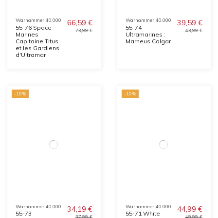
Warhammer 40.000
Warhammer 40.000
66,59 €
39,59 €
55-76 Space
55-74
73,99 €
43,99 €
Marines
Ultramarines :
Capitaine Titus
Marneus Calgar
et les Gardiens
d'Ultramar
-10%
-10%
Warhammer 40.000
Warhammer 40.000
34,19 €
44,99 €
55-73
55-71 White
37,99 €
49,99 €