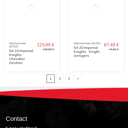
Warhammer
Warhammer 40.000
125,99 €
67,49 €
40.000
54-20 Imperial
139,99 €
74,99 €
54-24 Imperial
Knights : Knight
Knights :
Armigers
Chevalier
Destrier
1
2
3
Contact
E-mail :
info@tzp.fr