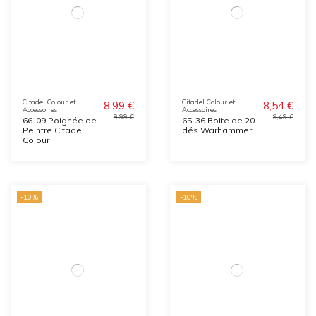
Citadel Colour et
Citadel Colour et
8,99 €
8,54 €
Accessoires
Accessoires
9,99 €
9,49 €
66-09 Poignée de
65-36 Boite de 20
Peintre Citadel
dés Warhammer
Colour
-10%
-10%