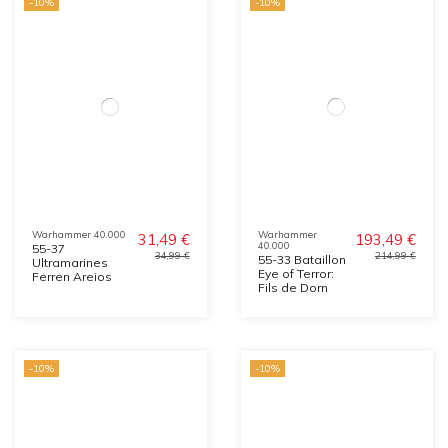
-10%
-10%
Warhammer 40.000
Warhammer
31,49 €
193,49 €
40.000
55-37
34,99 €
214,99 €
55-33 Bataillon
Ultramarines
Eye of Terror:
Ferren Areios
Fils de Dorn
-10%
-10%