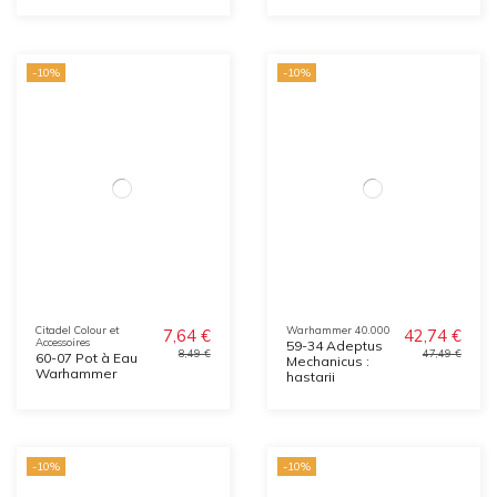
-10%
-10%
Citadel Colour et
Warhammer 40.000
7,64 €
42,74 €
Accessoires
59-34 Adeptus
8,49 €
47,49 €
60-07 Pot à Eau
Mechanicus :
Warhammer
hastarii
-10%
-10%