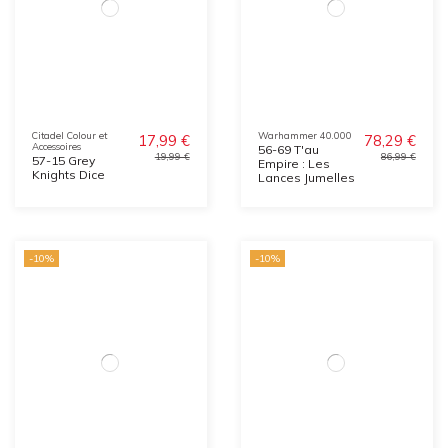
Citadel Colour et
Warhammer 40.000
17,99 €
78,29 €
Accessoires
56-69 T'au
19,99 €
86,99 €
57-15 Grey
Empire : Les
Knights Dice
Lances Jumelles
-10%
-10%