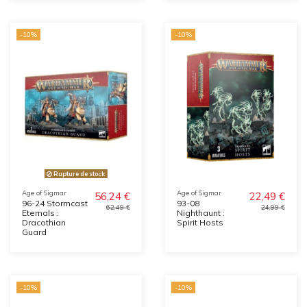
-10%
-10%
Rupture de stock
Age of Sigmar
Age of Sigmar
56,24 €
22,49 €
96-24 Stormcast
93-08
62,49 €
24,99 €
Eternals :
Nighthaunt :
Dracothian
Spirit Hosts
Guard
-10%
-10%