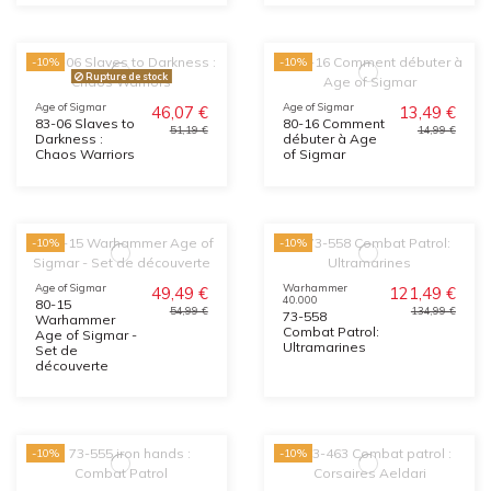
-10%
-10%
Rupture de stock
Age of Sigmar
Age of Sigmar
46,07 €
13,49 €
83-06 Slaves to
80-16 Comment
51,19 €
14,99 €
Darkness :
débuter à Age
Chaos Warriors
of Sigmar
-10%
-10%
Age of Sigmar
Warhammer
49,49 €
121,49 €
40.000
80-15
54,99 €
134,99 €
73-558
Warhammer
Combat Patrol:
Age of Sigmar -
Ultramarines
Set de
découverte
-10%
-10%