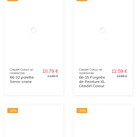
Citadel Colour et
Citadel Colour et
10,79 €
12,59 €
Accessoires
Accessoires
11,99 €
13,99 €
66-32 palette
66-15 Poignée
Servo-crane
de Peinture XL
Citadel Colour
-10%
-10%