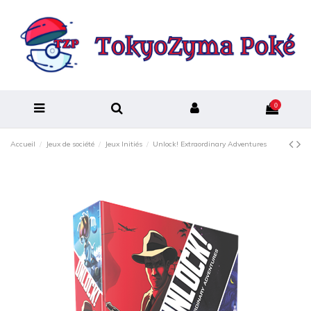
0
Accueil
Jeux de société
Jeux Initiés
Unlock! Extraordinary Adventures