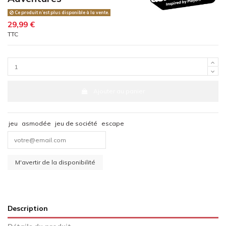
Ce produit n’est plus disponible à la vente.
29,99 €
TTC
Ajouter au panier
jeu
asmodée
jeu de société
escape
Description