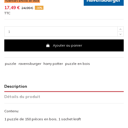
Derniers articles en stock
17,49 €
24,99 €
-30%
TTC
Ajouter au panier
puzzle
ravensburger
harry potter
puzzle en bois
Description
Détails du produit
Contenu:
1 puzzle de 150 pièces en bois, 1 sachet kraft