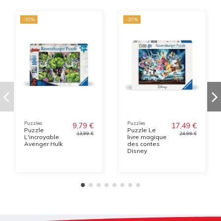
-30%
-30%
Puzzles
Puzzles
9,79 €
17,49 €
Puzzle
Puzzle Le
13,99 €
24,99 €
L'incroyable
livre magique
Avenger Hulk
des contes
Disney