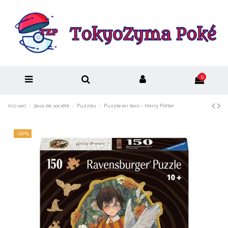
0
Accueil
Jeux de société
Puzzles
Puzzle en bois - Harry Potter
-30%