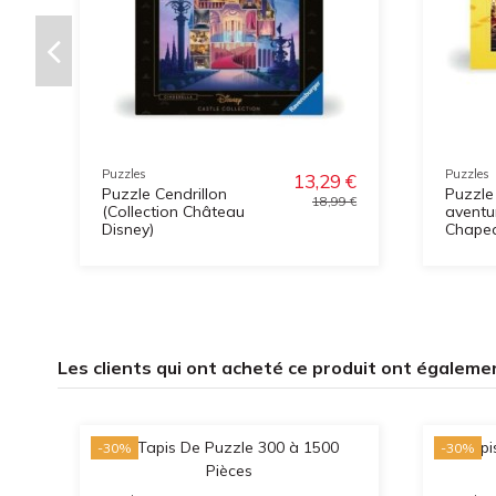
Puzzles
Puzzles
13,29 €
Puzzle Cendrillon
Puzzle
18,99 €
(Collection Château
aventu
Disney)
Chapea
Les clients qui ont acheté ce produit ont égaleme
-30%
-30%