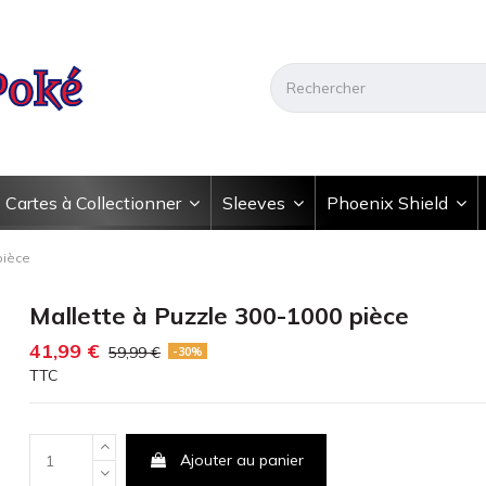
Cartes à Collectionner
Sleeves
Phoenix Shield
pièce
Mallette à Puzzle 300-1000 pièce
41,99 €
59,99 €
-30%
TTC
Ajouter au panier