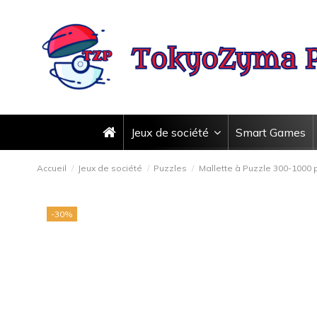
Jeux de société
Smart Games
Accueil
Jeux de société
Puzzles
Mallette à Puzzle 300-1000 
-30%