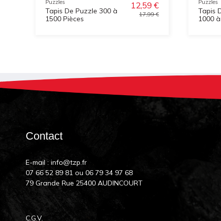
Puzzles
Puzzles
12,59 €
Tapis De Puzzle 300 à
Tapis 
17,99 €
1500 Pièces
1000 à
Contact
E-mail :
info@tzp.fr
07 66 52 89 81
ou
06 79 34 97 68
79 Grande Rue 25400 AUDINCOURT
C.G.V.