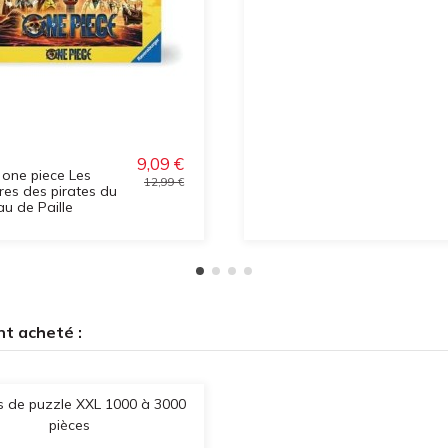
9,09 €
 one piece Les
12,99 €
res des pirates du
u de Paille
nt acheté :