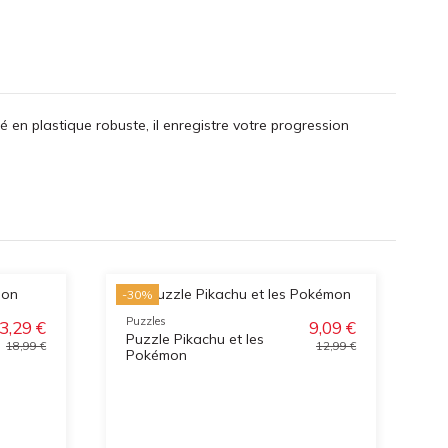
é en plastique robuste, il enregistre votre progression
-30%
-3
Puzzles
3,29 €
9,09 €
Puzzle Pikachu et les
18,99 €
12,99 €
Pokémon