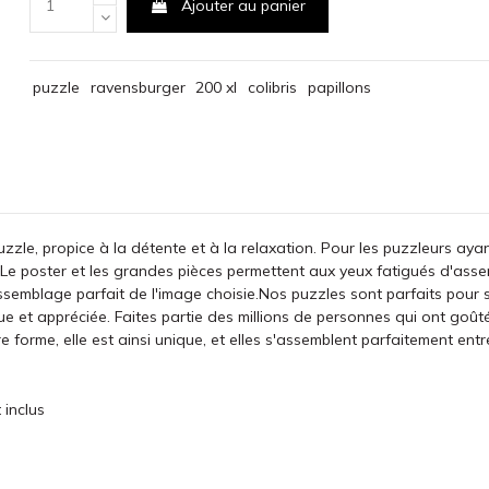
Ajouter au panier
puzzle
ravensburger
200 xl
colibris
papillons
puzzle, propice à la détente et à la relaxation. Pour les puzzleurs ay
 Le poster et les grandes pièces permettent aux yeux fatigués d'assem
semblage parfait de l'image choisie.Nos puzzles sont parfaits pour s
nue et appréciée. Faites partie des millions de personnes qui ont go
orme, elle est ainsi unique, et elles s'assemblent parfaitement entre
 inclus