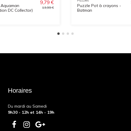
Puzzles
9,79 €
e Aquaman
Puzzle Pot à crayons -
13,99 €
tion DC Collector)
Batman
Horaires
Du mardi au Samedi
9h30 - 12h et 14h - 19h