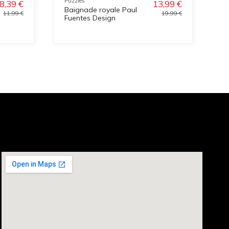
Puzzles
Pu
8,39 €
13,99 €
Baignade royale Paul
J
11,99 €
19,99 €
Fuentes Design