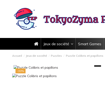
Jeux de société
Smart Games
Accueil
Jeux de société
Puzzles
Puzzle Colibris et papillons
-30%