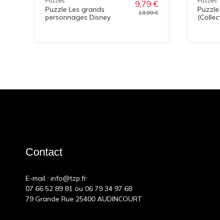
Puzzles
Puzzles
9,79 €
Puzzle Les grands
Puzzl
13,99 €
personnages Disney
(Collec
Contact
E-mail :
info@tzp.fr
07 66 52 89 81
ou
06 79 34 97 68
79 Grande Rue 25400 AUDINCOURT