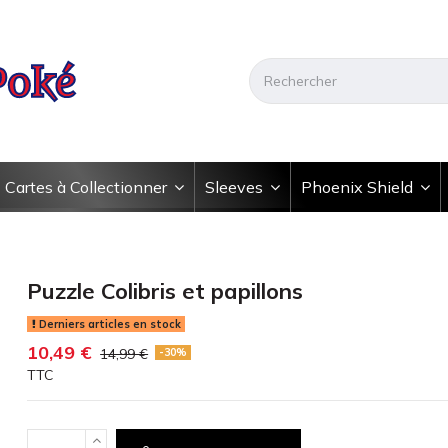
Cartes à Collectionner
Sleeves
Phoenix Shield
Puzzle Colibris et papillons
Derniers articles en stock
10,49 €
14,99 €
-30%
TTC