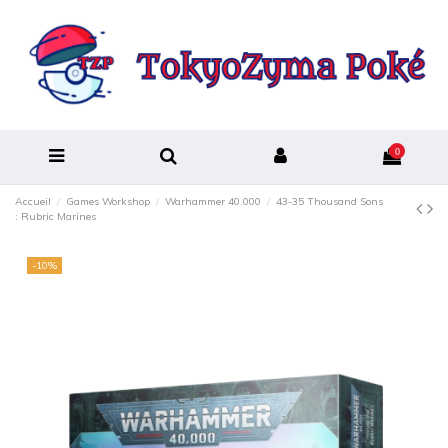
0
Accueil
Games Workshop
Warhammer 40.000
43-35 Thousand Sons
: Rubric Marines
-10%