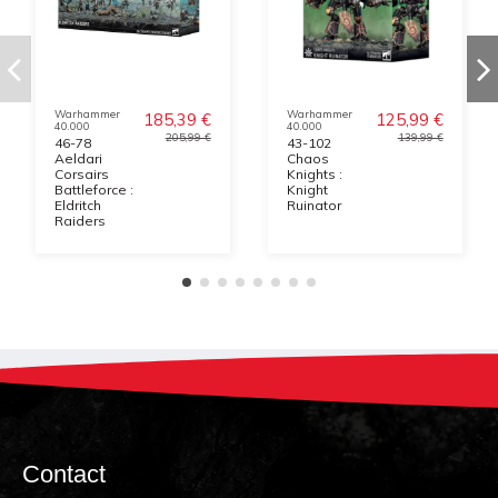
Warhammer
Warhammer
185,39 €
125,99 €
40.000
40.000
205,99 €
139,99 €
46-78
43-102
Aeldari
Chaos
Corsairs
Knights :
Battleforce :
Knight
Eldritch
Ruinator
Raiders
Contact