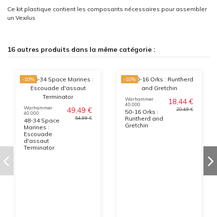
Ce kit plastique contient les composants nécessaires pour assembler
un Vexilus
16 autres produits dans la même catégorie :
-10%
-10%
Warhammer
18,44 €
40.000
Warhammer
49,49 €
20,49 €
50-16 Orks :
40.000
Runtherd and
54,99 €
48-34 Space
Gretchin
Marines :
Escouade
d'assaut
Terminator