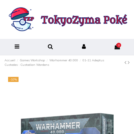
0
Accueil
Games Workshop
Warhammer 40.000
01-11 Adeptus
Custodes : Custodian Wardens
-10%