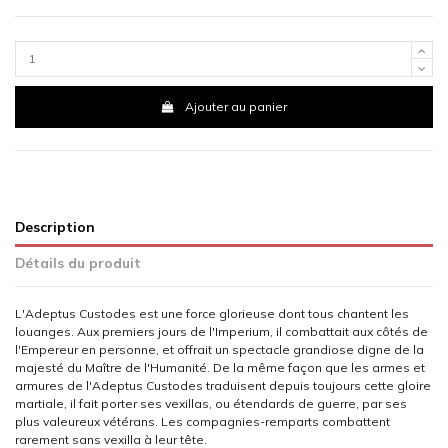
Ajouter au panier
Description
Détails du produit
L'Adeptus Custodes est une force glorieuse dont tous chantent les
louanges. Aux premiers jours de l'Imperium, il combattait aux côtés de
l'Empereur en personne, et offrait un spectacle grandiose digne de la
majesté du Maître de l'Humanité. De la même façon que les armes et
armures de l'Adeptus Custodes traduisent depuis toujours cette gloire
martiale, il fait porter ses vexillas, ou étendards de guerre, par ses
plus valeureux vétérans. Les compagnies-remparts combattent
rarement sans vexilla à leur tête.