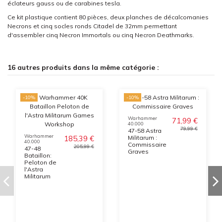
éclateurs gauss ou de carabines tesla.
Ce kit plastique contient 80 pièces, deux planches de décalcomanies
Necrons et cinq socles ronds Citadel de 32mm permettant
d'assembler cinq Necron Immortals ou cinq Necron Deathmarks.
16 autres produits dans la même catégorie :
-10%
-10%
Warhammer
71,99 €
40.000
79,99 €
47-58 Astra
Warhammer
185,39 €
Militarum :
40.000
Commissaire
205,99 €
47-48
Graves
Bataillon:
Peloton de
l'Astra
Militarum