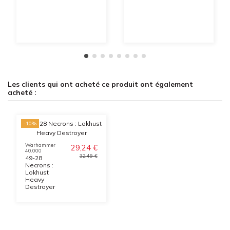
Les clients qui ont acheté ce produit ont également
acheté :
-10%
Warhammer
29,24 €
40.000
32,49 €
49-28
Necrons :
Lokhust
Heavy
Destroyer