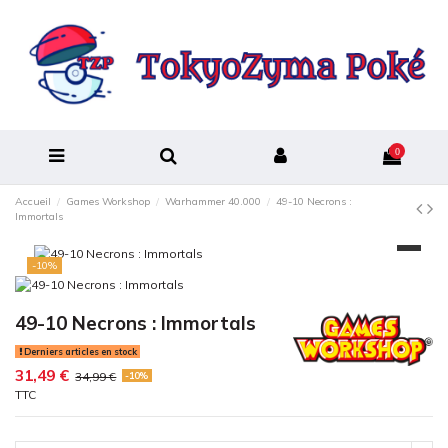
0
Accueil
Games Workshop
Warhammer 40.000
49-10 Necrons :
Immortals
-10%
49-10 Necrons : Immortals
Derniers articles en stock
31,49 €
34,99 €
-10%
TTC