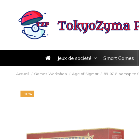
Jeux de société
Smart Games
Accueil
Games Workshop
Age of Sigmar
89-07 Gloomspite G
-10%