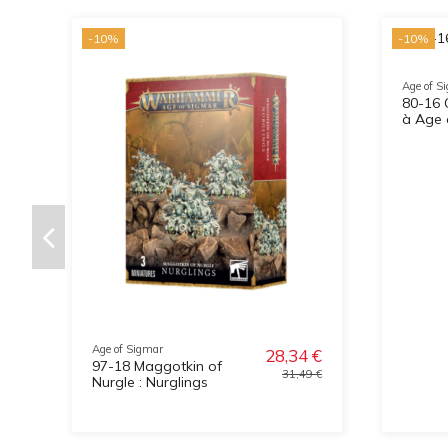
-10%
-10%
Age of S
80-16 
à Age 
Age of Sigmar
28,34 €
97-18 Maggotkin of
31,49 €
Nurgle : Nurglings