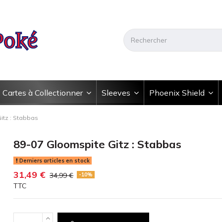
Cartes à Collectionner
Sleeves
Phoenix Shield
itz : Stabbas
89-07 Gloomspite Gitz : Stabbas
Derniers articles en stock
31,49 €
34,99 €
-10%
TTC