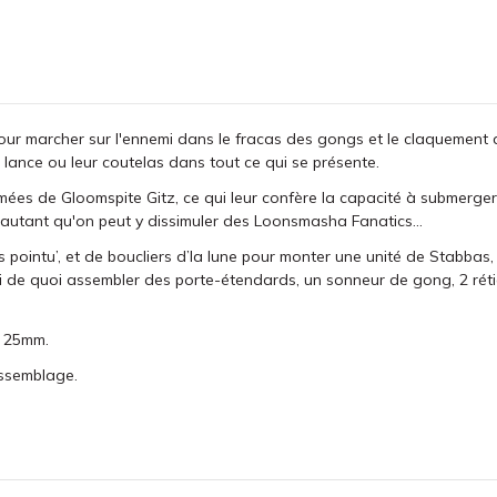
r marcher sur l'ennemi dans le fracas des gongs et le claquement de
r lance ou leur coutelas dans tout ce qui se présente.
es de Gloomspite Gitz, ce qui leur confère la capacité à submerger l'
 D'autant qu'on peut y dissimuler des Loonsmasha Fanatics…
s pointu’, et de boucliers d’la lune pour monter une unité de Stabba
 de quoi assembler des porte-étendards, un sonneur de gong, 2 rétia
e 25mm.
assemblage.