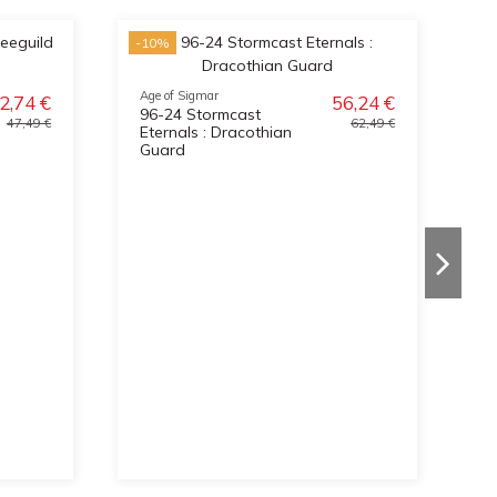
-10%
-1
Age of Sigmar
2,74 €
56,24 €
96-24 Stormcast
47,49 €
62,49 €
Eternals : Dracothian
Guard
Ag
9
D