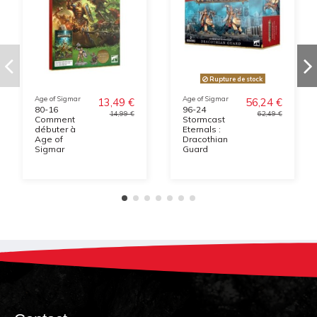
Rupture de stock
Age of Sigmar
Age of Sigmar
13,49 €
56,24 €
80-16
96-24
14,99 €
62,49 €
Comment
Stormcast
débuter à
Eternals :
Age of
Dracothian
Sigmar
Guard