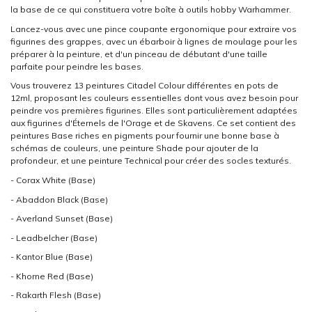
la base de ce qui constituera votre boîte à outils hobby Warhammer.
Lancez-vous avec une pince coupante ergonomique pour extraire vos
figurines des grappes, avec un ébarboir à lignes de moulage pour les
préparer à la peinture, et d'un pinceau de débutant d'une taille
parfaite pour peindre les bases.
Vous trouverez 13 peintures Citadel Colour différentes en pots de
12ml, proposant les couleurs essentielles dont vous avez besoin pour
peindre vos premières figurines. Elles sont particulièrement adaptées
aux figurines d'Éternels de l'Orage et de Skavens. Ce set contient des
peintures Base riches en pigments pour fournir une bonne base à
schémas de couleurs, une peinture Shade pour ajouter de la
profondeur, et une peinture Technical pour créer des socles texturés.
- Corax White (Base)
- Abaddon Black (Base)
- Averland Sunset (Base)
- Leadbelcher (Base)
- Kantor Blue (Base)
- Khorne Red (Base)
- Rakarth Flesh (Base)