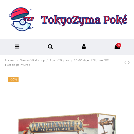
0
Accueil
Games Workshop
Age of Sigmar
60-10 Age of Sigmar S/E
+Set de peintures
-10%