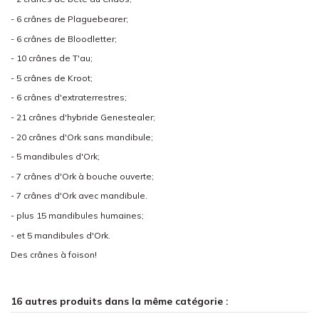
- 6 crânes de Plaguebearer;
- 6 crânes de Bloodletter;
- 10 crânes de T'au;
- 5 crânes de Kroot;
- 6 crânes d'extraterrestres;
- 21 crânes d'hybride Genestealer;
- 20 crânes d'Ork sans mandibule;
- 5 mandibules d'Ork;
- 7 crânes d'Ork à bouche ouverte;
- 7 crânes d'Ork avec mandibule.
- plus 15 mandibules humaines;
- et 5 mandibules d'Ork.
Des crânes à foison!
16 autres produits dans la même catégorie :