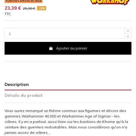
Derniers articles en stock
23,39 €
25,99 €
-10%
TTC
Ajouter au panier
Description
Détails du produit
Vous aurez remarqué un thème commun aux figurines et décors des
gammes Warhammer 40,000 et Warhammer Age of Sigmar – les
crânes. Il y en a partout, aussi bien sur les bastions de Khorne qu'à la
ceinture des guerriers redoutables. Mais nous considérons qu'on n'a
jamais assez de crânes…