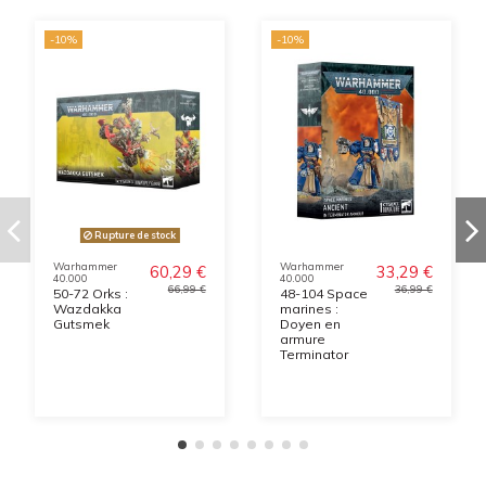
-10%
-10%
Rupture de stock
Warhammer
Warhammer
60,29 €
33,29 €
40.000
40.000
66,99 €
36,99 €
50-72 Orks :
48-104 Space
Wazdakka
marines :
Gutsmek
Doyen en
armure
Terminator