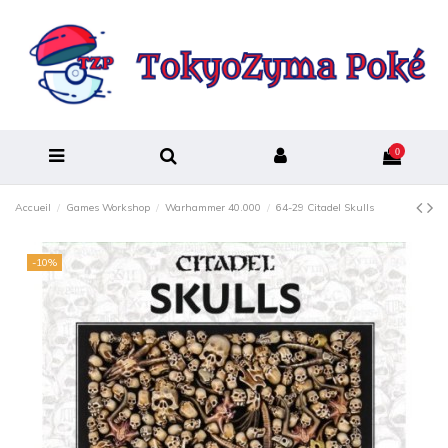
0
Accueil
Games Workshop
Warhammer 40.000
64-29 Citadel Skulls
-10%