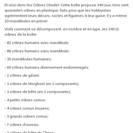
Et voici donc les Crânes Citadel. Cette boîte propose 340 (oui, trois cent
quarante!) crânes en plastique, faits pour que les hobbyistes
agrémentent leurs décors, socles et figurines à leur guise. Il y a même
20 mandibules en prime!
Voilà comment se décomposent, en nombre et en type, les 340 (!)
crânes de la boîte:
- 82 crânes humains avec mandibule;
- 86 crânes humains sans mandibule;
- 15 mandibules humaines;
- 60 crânes humains diversement endommagés;
- 2 crânes de géant;
- 1 crânes de Morghast (en 2 composants);
- 1 crânes de bête (en 2 composants);
- 4 petits crânes cornus;
- 4 crânes cornus moyens;
- 3 grands crânes cornus;
- 7 crânes d'oiseau;
- 2 crânes de bête du Chaos;