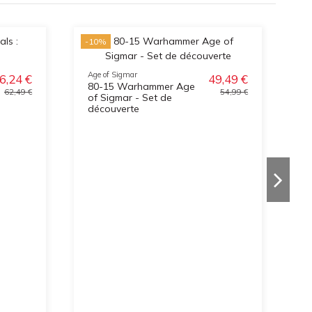
-10%
-1
Age of Sigmar
6,24 €
49,49 €
80-15 Warhammer Age
62,49 €
54,99 €
of Sigmar - Set de
découverte
Ag
8
S