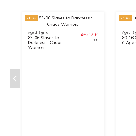
-10%
-10%
Age of Sigmar
Age of S
46,07 €
83-06 Slaves to
80-16 
51,19 €
Darkness : Chaos
à Age 
Warriors