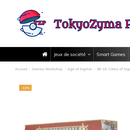
Jeux de société
Smart Games
Accueil
Games Workshop
Age of Sigmar
86-19 -Cities of Sig
-10%