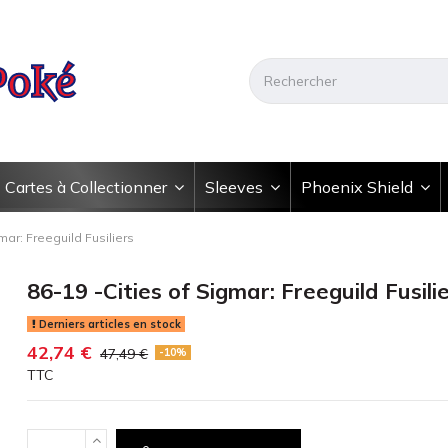
Cartes à Collectionner
Sleeves
Phoenix Shield
mar: Freeguild Fusiliers
86-19 -Cities of Sigmar: Freeguild Fusili
Derniers articles en stock
42,74 €
47,49 €
-10%
TTC