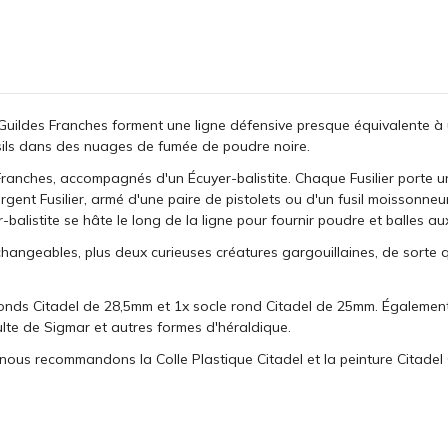
es Guildes Franches forment une ligne défensive presque équivalente à 
sils dans des nuages de fumée de poudre noire.
 Franches, accompagnés d'un Écuyer-balistite. Chaque Fusilier porte u
ent Fusilier, armé d'une paire de pistolets ou d'un fusil moissonneur 
alistite se hâte le long de la ligne pour fournir poudre et balles aux
rchangeables, plus deux curieuses créatures gargouillaines, de sorte 
onds Citadel de 28,5mm et 1x socle rond Citadel de 25mm. Également
lte de Sigmar et autres formes d'héraldique.
nous recommandons la Colle Plastique Citadel et la peinture Citadel 