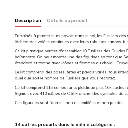
Description
Détails du produit
Entraînés à planter leurs pavois dans le sol, les Fusiliers d
lâchent des volées continues avec leurs robustes canons-fu
Ce kit plastique permet d'assembler 10 Fusiliers des Guildes
baïonnette. On peut monter une des figurines en tant que Serg
étendard et torche avec icônes et flammes au choix. L'Écuyer-b
Le kit comprend des poses, têtes et pavois variés, tous inte
quel que soit le nombre de Fusiliers que vous recrutez.
Ce kit comprend 115 composants plastique plus 10x socles r
Sigmar, avec 410 icônes de Cité Franche, des symboles du cu
Ces figurines sont fournies non assemblées et non peintes – 
14 autres produits dans la même catégorie :