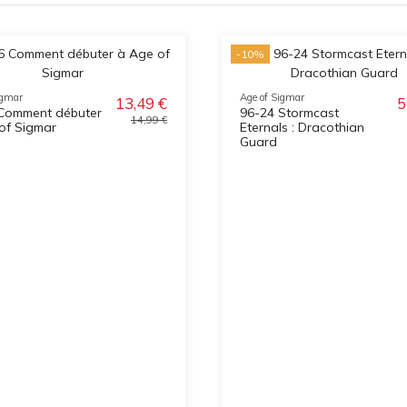
-10%
igmar
Age of Sigmar
13,49 €
5
Comment débuter
96-24 Stormcast
14,99 €
of Sigmar
Eternals : Dracothian
Guard