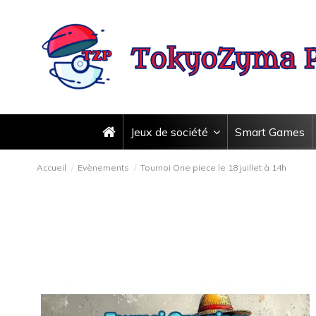
Jeux de société
Smart Games
Accueil
Evènements
Tournoi One piece le 18 juillet à 14h