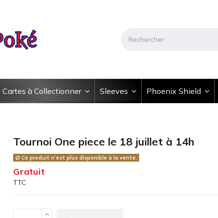
Cartes à Collectionner
Sleeves
Phoenix Shield
Tournoi One piece le 18 juillet à 14h
Ce produit n’est plus disponible à la vente.
Gratuit
TTC