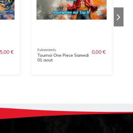
Evènements
E
5,00 €
0,00 €
Tournoi One Piece Samedi
C
01 aout
D