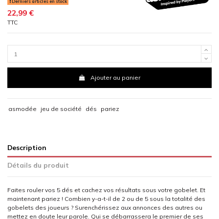
Derniers articles en stock
22,99 €
TTC
Ajouter au panier
asmodée
jeu de société
dés
pariez
Description
Détails du produit
Faites rouler vos 5 dés et cachez vos résultats sous votre gobelet. Et
maintenant pariez ! Combien y-a-t-il de 2 ou de 5 sous la totalité des
gobelets des joueurs ? Surenchérissez aux annonces des autres ou
mettez en doute leur parole. Qui se débarrassera le premier de ses