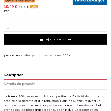
Derniers articles en stock
10,49 €
14,99 €
-30%
TTC
Ajouter au panier
puzzle
ravensburger
golden retriever
200 xl
Description
Détails du produit
Le format 200 pièces est idéal pour profiter de l'activité du puzzle,
propice à la détente et à la relaxation. Pour les puzzleurs ayant un
temps et un espace limité, ce puzzle se monte tout en simplicité et
prends peu de place grâce à son support inclus. Le poster et les