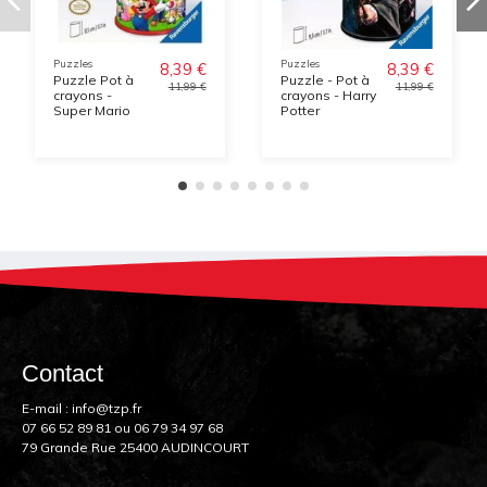
Puzzles
Puzzles
8,39 €
8,39 €
Puzzle Pot à
Puzzle - Pot à
11,99 €
11,99 €
crayons -
crayons - Harry
Super Mario
Potter
Contact
E-mail :
info@tzp.fr
07 66 52 89 81
ou
06 79 34 97 68
79 Grande Rue 25400 AUDINCOURT