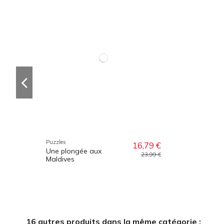
Puzzles
16,79 €
Une plongée aux
23,99 €
Maldives
16 autres produits dans la même catégorie :