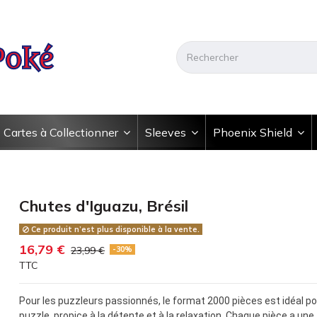
Cartes à Collectionner
Sleeves
Phoenix Shield
Chutes d'Iguazu, Brésil
Ce produit n’est plus disponible à la vente.
16,79 €
23,99 €
-30%
TTC
Pour les puzzleurs passionnés, le format 2000 pièces est idéal pour
puzzle, propice à la détente et à la relaxation. Chaque pièce a u