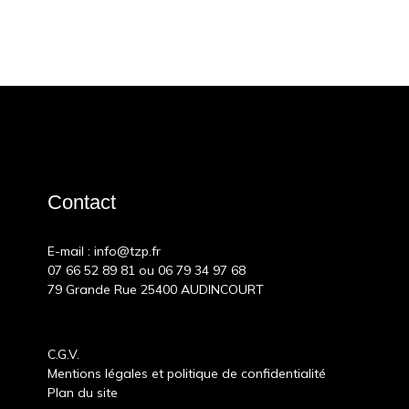
-30%
-30%
-30%
-30%
-30%
-30%
Contact
E-mail :
info@tzp.fr
07 66 52 89 81
ou
06 79 34 97 68
79 Grande Rue 25400 AUDINCOURT
Puzzles
Puzzles
Puzzles
Puzzles
Puzzles
Puzzles
18,19 €
9,79 €
9,09 €
En forêt
Puzzle Pokémon Écarlate
Puzzle 3D Tour Eiffel
Puzzle
Spy x 
Puzzle
C.G.V.
13,99 €
12,99 €
25,99 €
et Violet
person
Collect
range
Mentions légales et politique de confidentialité
Plan du site