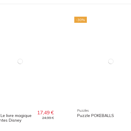
-30%
Puzzles
17,49 €
 Le livre magique
Puzzle POKEBALLS
24,99 €
ntes Disney