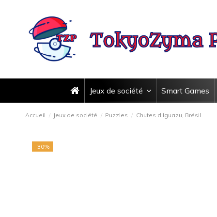
Jeux de société
Smart Games
Accueil
Jeux de société
Puzzles
Chutes d'Iguazu, Brésil
-30%