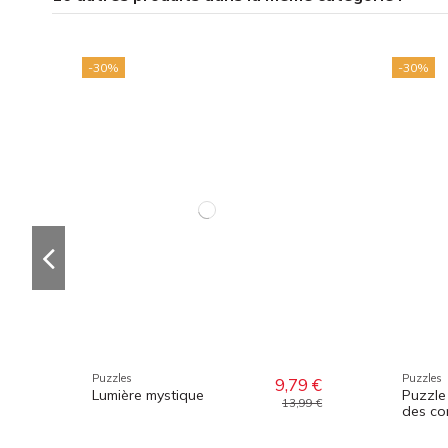
-30%
-30%
Puzzles
Puzzles
9,79 €
Lumière mystique
Puzzle
13,99 €
des co