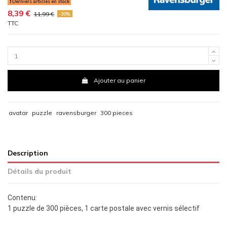
Derniers articles en stock
8,39 €
11,99 €
-30%
TTC
Ajouter au panier
avatar
puzzle
ravensburger
300 pieces
Description
Détails du produit
Contenu:
1 puzzle de 300 pièces, 1 carte postale avec vernis sélectif