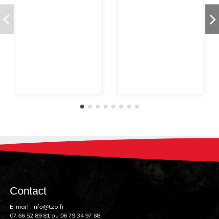
Contact
E-mail :
info@tzp.fr
07 66 52 89 81
ou
06 79 34 97 68