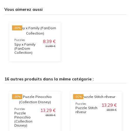
Vous aimerez aussi
-30%
Puzzles
8,39 €
Spy x Family
11,99 €
(FanDom
Collection)
16 autres produits dans la même catégorie :
-30%
-30%
Puzzles
13,29 €
Puzzle Stitch
Puzzles
13,29 €
18,99 €
rêveur
Puzzle
18,99 €
Pinocchio
(Collection
Disney)