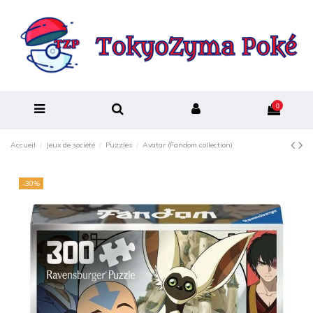
0
Accueil
Jeux de société
Puzzles
Avatar (Fandom collection)
-30%